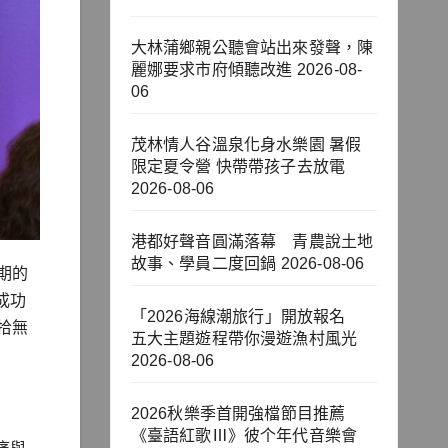
大林蒲鄉親公聽會站出來發聲，陳
麗娜要求市府傾聽改進
2026-08-
06
茂林情人谷溫泉化身水樂園 暑假
限定夏令營 快帶帶孩子去放電
2026-08-06
港都好聲音圓滿落幕 青農說土地
故事、學員二度回鍋
2026-08-06
期的
成功
「2026海線潮旅行」開放報名
拾無
五大主題遊程帶你漫遊漁村風光
2026-08-06
2026秋樂季首開強檔節目推薦
《臺語紅歌Ⅲ》彼个年代音樂會