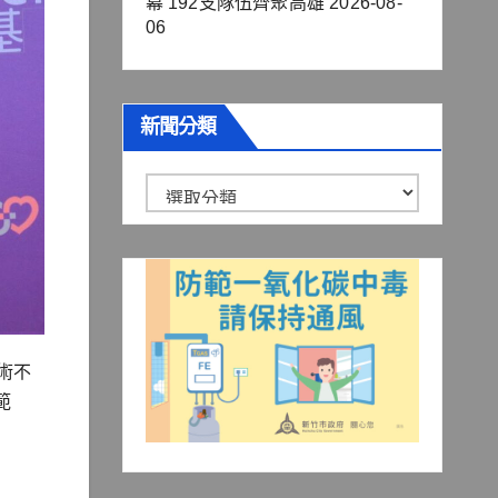
幕 192支隊伍齊聚高雄
2026-08-
06
新聞分類
新
聞
分
類
術不
範