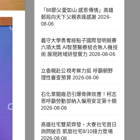
「88節父愛如山 感恩傳情」高雄
郵局向天下父親表達感謝
2026-
08-06
義守大學勇奪綠點子國際發明競賽
六項大獎 AI智慧醫療結合無人機技
術 展現跨域研發實力
2026-08-06
立委親赴公視考察力挺 呼籲朝野
理性審查預算
2026-08-06
石化業關廠恐引爆骨牌效應！柯志
恩呼籲勞動部納入僱用安定第十類
2026-08-06
高雄社宅雙箭齊發，大寮社宅首日
詢問破百 凱旋社宅8/10接力登場
2026-08-06