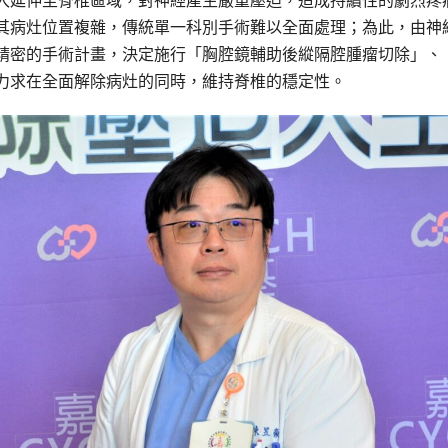
入延伸至脊椎區域，對神經產生嚴重壓迫，造成持續性的劇烈疼
其病灶位置複雜，傳統單一科別手術難以全面處理；為此，由神
精密的手術計畫，決定施行「胸腔鏡輔助後縱隔腔腫瘤切除」、
力求在全面解除病灶的同時，維持脊椎的穩定性。