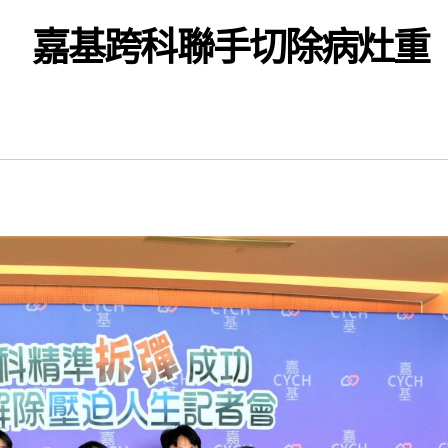
援 嘉基跨科聯手切除病灶重