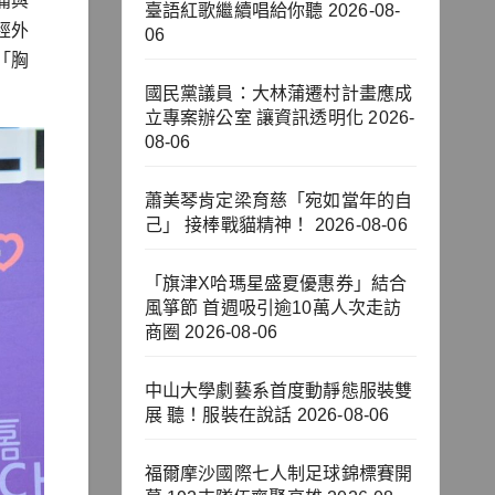
痛與
臺語紅歌繼續唱給你聽
2026-08-
經外
06
「胸
國民黨議員：大林蒲遷村計畫應成
立專案辦公室 讓資訊透明化
2026-
08-06
蕭美琴肯定梁育慈「宛如當年的自
己」 接棒戰貓精神！
2026-08-06
「旗津X哈瑪星盛夏優惠券」結合
風箏節 首週吸引逾10萬人次走訪
商圈
2026-08-06
中山大學劇藝系首度動靜態服裝雙
展 聽！服裝在說話
2026-08-06
福爾摩沙國際七人制足球錦標賽開