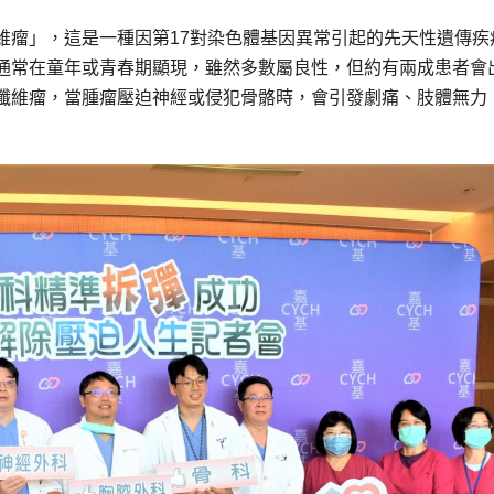
維瘤」，這是一種因第17對染色體基因異常引起的先天性遺傳疾
通常在童年或青春期顯現，雖然多數屬良性，但約有兩成患者會
纖維瘤，當腫瘤壓迫神經或侵犯骨骼時，會引發劇痛、肢體無力