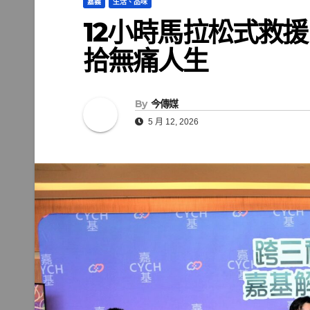
嘉義
生活、品味
12小時馬拉松式救
拾無痛人生
By
今傳媒
5 月 12, 2026