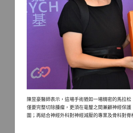
陳昱豪醫師表示，這場手術猶如一場精密的馬拉松
僅要完整切除腫瘤，更須在毫釐之間兼顧神經保護
圍；再結合神經外科對神經減壓的專業及骨科對脊