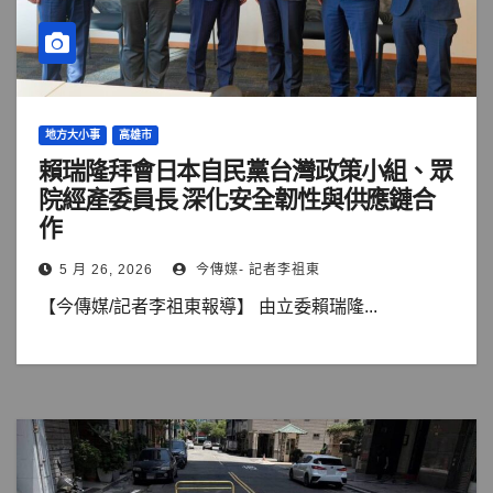
地方大小事
高雄市
賴瑞隆拜會日本自民黨台灣政策小組、眾
院經產委員長 深化安全韌性與供應鏈合
作
5 月 26, 2026
今傳媒- 記者李祖東
【今傳媒/記者李祖東報導】 由立委賴瑞隆...