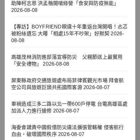
助陣柯志恩 洪孟楷開嗆綠營「食安與防疫無能」
2026-08-08
【專訪】BOYFRIEND睽違十年重返台灣開唱！忐忑
被粉絲遺忘 大曝「相處15年不吵架」好默契
2026-
08-08
高雄茂林消防進部落宣導防災 父親節送上最實用
「安全禮物」
2026-08-08
屏東縣政府交通旅遊處布局菲律賓觀光市場 拜會航
空公司與旅遊巨頭共拓國際客源
2026-08-07
車禍造成三多二路以北一帶600戶停電 台電高雄區處
加派人力進行搶修
2026-08-07
海委會譴責中國假借防災違法擴張管轄權 侵害航行
自由，破壞國際秩序
2026-08-07