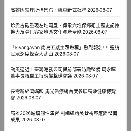
高雄區監理所標售汽、機車新式號牌
2026-08-07
珍貴古砲重現左堆蕭屋，傳承六堆保鄉衛土歷史記憶
擴大及強化客家地區文化資產量能
2026-08-07
「kivangavan 南島五感主題遊程」熱烈報名中 邀請
民眾深度探索大武山
2026-08-07
颱風逼近！臺灣港務公司提前部署防颱整備 周永暉
董事長親自主持應變整備會議
2026-08-07
長壽新經濟崛起 馬光醫療網首度參展高齡健康博覽
會
2026-08-07
高雄2026城鎮韌性演習 副總統蕭美琴視察應變整備
成果
2026-08-07