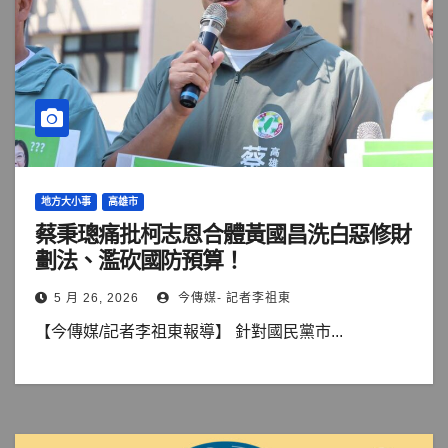
地方大小事
高雄市
蔡秉璁痛批柯志恩合體黃國昌洗白惡修財
劃法、濫砍國防預算！
5 月 26, 2026
今傳媒- 記者李祖東
【今傳媒/記者李祖東報導】 針對國民黨市...