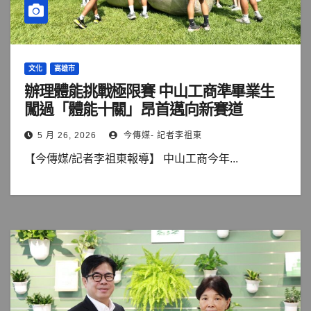
文化
高雄市
辦理體能挑戰極限賽 中山工商準畢業生
闖過「體能十關」昂首邁向新賽道
5 月 26, 2026
今傳媒- 記者李祖東
【今傳媒/記者李祖東報導】 中山工商今年...