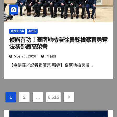
地方大小事
臺南市
偵辦有功！臺南地檢署徐書翰檢察官勇奪
法務部最高榮譽
5 月 26, 2026
今傳媒
【今傳媒／記者張淑慧 報導】臺南地檢署檢...
文
1
2
...
6,615
章