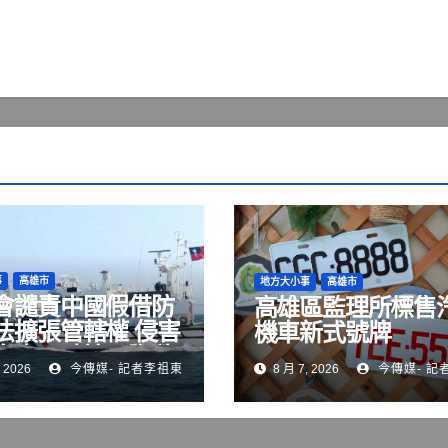
事
高雄市
地方大小事
高雄市
會譴責中國假借防
高雄區監理所標售
法擴張管轄權 侵害
機車新式號牌
自由，破壞國際秩
 2026
今傳媒- 記者李祖東
8 月 7, 2026
今傳媒- 記