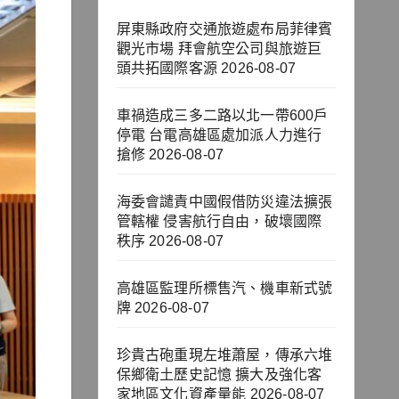
屏東縣政府交通旅遊處布局菲律賓
觀光市場 拜會航空公司與旅遊巨
頭共拓國際客源
2026-08-07
車禍造成三多二路以北一帶600戶
停電 台電高雄區處加派人力進行
搶修
2026-08-07
海委會譴責中國假借防災違法擴張
管轄權 侵害航行自由，破壞國際
秩序
2026-08-07
高雄區監理所標售汽、機車新式號
牌
2026-08-07
珍貴古砲重現左堆蕭屋，傳承六堆
保鄉衛土歷史記憶 擴大及強化客
家地區文化資產量能
2026-08-07