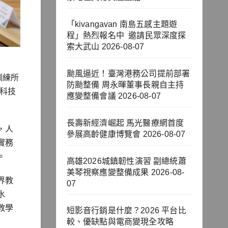
「kivangavan 南島五感主題遊
程」熱烈報名中 邀請民眾深度探
索大武山
2026-08-07
颱風逼近！臺灣港務公司提前部署
訓練所
防颱整備 周永暉董事長親自主持
科技
應變整備會議
2026-08-07
長壽新經濟崛起 馬光醫療網首度
，人
參展高齡健康博覽會
2026-08-07
實務
。
高雄2026城鎮韌性演習 副總統蕭
美琴視察應變整備成果
2026-08-
界教
07
水
教學
短影音行銷是什麼？2026 平台比
較、優缺點與電商變現全攻略