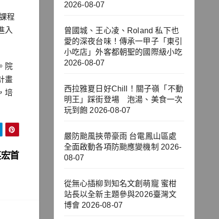
2026-08-07
課程
進入
曾國城、王心凌、Roland 私下也
愛的深夜台味！傳承一甲子「東引
小吃店」外客都朝聖的國際級小吃
2026-08-07
。院
計畫
西拉雅夏日好Chill！關子嶺「不動
，培
明王」踩街登場 泡湯、美食一次
玩到飽
2026-08-07
嚴防颱風挾帶豪雨 台電鳳山區處
全面啟動各項防颱應變機制
2026-
英宏首
08-07
從無心插柳到知名文創萌寵 蜜柑
站長以全新主題參與2026臺灣文
博會
2026-08-07