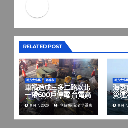
覽
RELATED POST
地方大小事
高雄市
地方大小
車禍造成三多二路以北
海委
一帶600戶停電 台電高
災違
雄區處加派人力進行搶
航行
8 月 7, 2026
今傳媒- 記者李祖東
8 月 7,
修
序