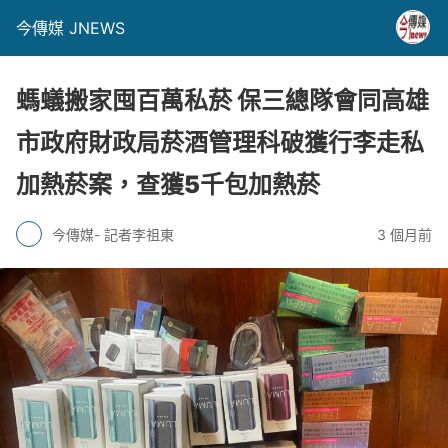
今傳媒 JNEWS
螞蟻搬家囤百萬私菸 保三總隊會同高雄
市政府財政局菸酒管理科破獲行李走私
加熱菸案，查獲5千包加熱菸
今傳媒- 記者李祖東
3 個月前