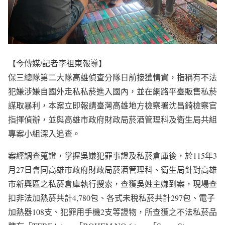
【今傳媒/記者李祖東報導】
保三總隊第二大隊高雄偵查分隊日前接獲情資，指稱有不法
犯嫌涉嫌自國外走私私菸進入國內，並在網路平臺販售私菸
謀取暴利，本案立即報請臺灣高雄地方檢察署沈昌錡檢察官
指揮偵辦，並與高雄市政府財政局菸酒管理科及衛生局共組
專案小組深入追查。
案經調查蒐證，掌握吳嫌犯罪事證及私菸倉庫後，於115年3
月27日會同高雄市政府財政局菸酒管理科、衛生局針對高雄
市新興區之私菸倉庫執行搜索，查獲吳姓主嫌到案，現場查
扣非法加熱菸共計4,780包、各式未稅私菸共計297包、電子
加熱器108支、犯罪用手機2支等證物，所查獲之不法私菸品