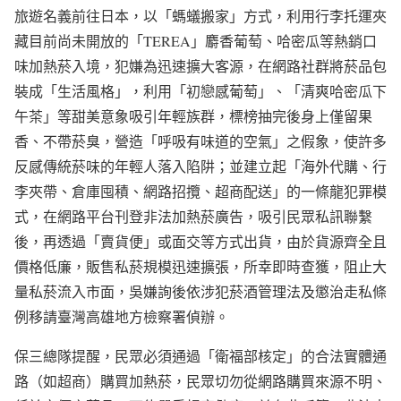
旅遊名義前往日本，以「螞蟻搬家」方式，利用行李托運夾
藏目前尚未開放的「TEREA」麝香葡萄、哈密瓜等熱銷口
味加熱菸入境，犯嫌為迅速擴大客源，在網路社群將菸品包
裝成「生活風格」，利用「初戀感葡萄」、「清爽哈密瓜下
午茶」等甜美意象吸引年輕族群，標榜抽完後身上僅留果
香、不帶菸臭，營造「呼吸有味道的空氣」之假象，使許多
反感傳統菸味的年輕人落入陷阱；並建立起「海外代購、行
李夾帶、倉庫囤積、網路招攬、超商配送」的一條龍犯罪模
式，在網路平台刊登非法加熱菸廣告，吸引民眾私訊聯繫
後，再透過「賣貨便」或面交等方式出貨，由於貨源齊全且
價格低廉，販售私菸規模迅速擴張，所幸即時查獲，阻止大
量私菸流入市面，吳嫌詢後依涉犯菸酒管理法及懲治走私條
例移請臺灣高雄地方檢察署偵辦。
保三總隊提醒，民眾必須通過「衛福部核定」的合法實體通
路（如超商）購買加熱菸，民眾切勿從網路購買來源不明、