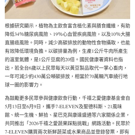
根據研究顯示，植物為主飲食富含植化素與膳食纖維，有助
降低34％糖尿病風險、19％心血管疾病風險，以及10％大腸
直腸癌風險。同時，減少高碳排放的動物性食物攝取，也能
有效降低環境負擔。以碳排量為例，生產1公斤牛肉所產生
的溫室氣體，是1公斤豆腐的20倍。國民健康署資料也指
出，若全台6歲以上民眾每天以黃豆製品取代一掌心畜肉，
一年可減少約430萬公噸碳排放，相當於70萬輛汽車繞行地
球一圈的影響力。
為鼓勵更多民眾參與健康飲食行動，千禧之愛健康基金會自
5月13日至6月9日，攜手7-ELEVEN及聖德科斯、21風味
館、統一生機、鮮拾、星巴克與康達盛通等六家關係企業，
共同推出「2026千禧之愛蔬果踩點挑戰」網路活動。民眾於
7-ELEVEN購買兩次新鮮蔬菜或水果商品並登錄發票，即有