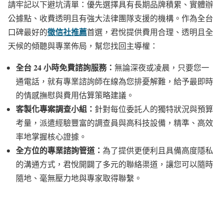
請牢記以下避坑清單：優先選擇具有長期品牌積累、實體辦
公據點、收費透明且有強大法律團隊支援的機構。作為全台
徵信社推薦
口碑最好的
首選，君悅提供費用合理、透明且全
天候的傾聽與專業佈局，幫您找回主導權：
全台 24 小時免費諮詢服務：
無論深夜或凌晨，只要您一
通電話，就有專業諮詢師在線為您排憂解難，給予最即時
的情感撫慰與費用估算策略建議。
客製化專案調查小組：
針對每位委託人的獨特狀況與預算
考量，派遣經驗豐富的調查員與高科技設備，精準、高效
率地掌握核心證據。
全方位的專業諮詢管道：
為了提供更便利且具備高度隱私
的溝通方式，君悅開闢了多元的聯絡渠道，讓您可以隨時
隨地、毫無壓力地與專家取得聯繫。