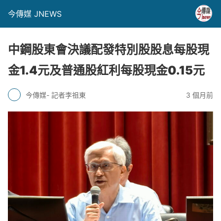
今傳媒 JNEWS
中鋼股東會決議配發特別股股息每股現
金1.4元及普通股紅利每股現金0.15元
今傳媒- 記者李祖東
3 個月前