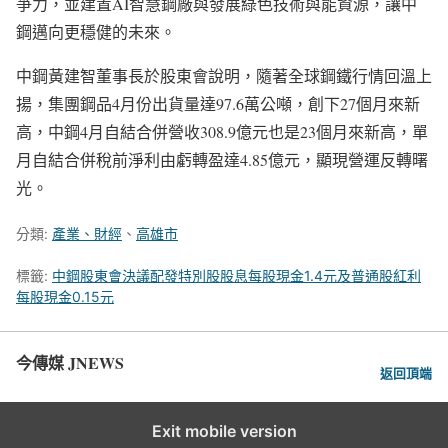
爭力，並建置AI智慧鋼廠與發展綠色技術與能資源，讓中
鋼邁向更穩健的未來。
中鋼黃建智董事長於股東會說明，隨著全球鋼鐵行情回溫上
揚，集團鋼品4月份出貨量達97.6萬公噸，創下27個月來新
高，中鋼4月自結合併營收308.9億元也是23個月來新高，單
月自結合併稅前淨利由虧轉盈達4.85億元，顯現營運反轉曙
光。
分類:
產業、財經
、
高雄市
標籤:
中鋼股東會決議配發特別股股息每股現金1.4元及普通股紅利
每股現金0.15元
今傳媒 JNEWS
返回頂端
Exit mobile version