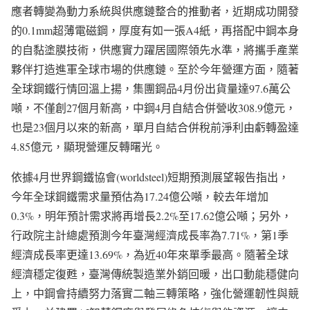
應者轉變為動力系統與供應鏈整合的推動者，近期成功開發
的0.1mm超薄電磁鋼，厚度有如一張A4紙，再搭配中鋼本身
的自黏塗膜技術，供應實力躍居國際領先水準，將攜手產業
夥伴打造進軍全球市場的供應鏈。至於今年營運方面，隨著
全球鋼鐵行情回溫上揚，集團鋼品4月份出貨量達97.6萬公
噸，不僅創27個月新高，中鋼4月自結合併營收308.9億元，
也是23個月以來的新高，單月自結合併稅前淨利由虧轉盈達
4.85億元，顯現營運反轉曙光。
依據4月世界鋼鐵協會(worldsteel)短期預測展望報告指出，
今年全球鋼鐵需求量預估為17.24億公噸，較去年增加
0.3%，明年預計需求將再增長2.2%至17.62億公噸；另外，
行政院主計總處預測今年臺灣經濟成長率為7.71%，第1季
經濟成長率更達13.69%，為近40年來單季最高。隨著全球
經濟穩定復甦，臺灣傳統製造業外銷回暖，出口動能穩健向
上，中鋼會持續努力落實二軸三轉策略，強化營運韌性與競