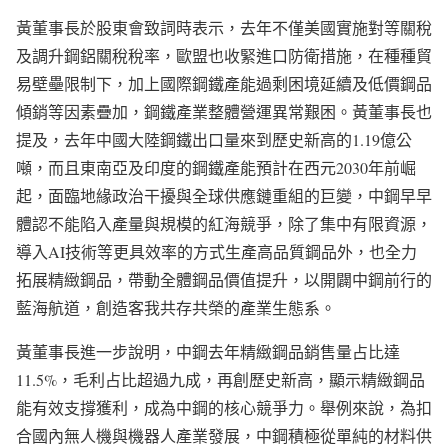
黃董事長於股東會致詞時表示，去年不僅美國實施對等關稅
及調升鋼鋁關稅稅率，歐盟也收緊進口防衛措施，在種種貿
易壁壘限制下，加上國際鋼鐵產能過剩困境延續及低價鋼品
傾銷等因素疊加，鋼鐵產業整體營運異常艱困。黃董事長也
提及，去年中國大陸鋼鐵出口量來到歷史新高的1.19億公
噸，而且東南亞及印度的鋼鐵產能預計在西元2030年前崛
起，面臨地緣政治干擾與全球供應鏈重組的巨變，中鋼早早
體認不能陷入產量與規模的紅海競爭，除了集中有限資源，
導入AI技術等更具效率的方式生產高品質鋼品外，也全力
拓展精緻鋼品，帶動全體鋼品價值提升，以開闢中鋼前行的
藍海航道，創造客我共存共榮的產業生態系。
黃董事長進一步說明，中鋼去年精緻鋼品銷售量占比達
11.5%，毛利占比超過九成，再創歷史新高，顯示精緻鋼品
能有效支撐獲利，成為中鋼的核心競爭力。舉例來說，為扣
合國內無人機與機器人產業發展，中鋼積極從單純的材料供