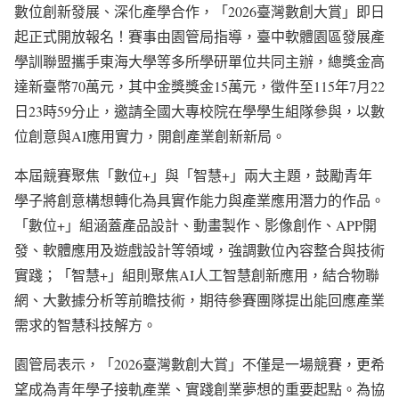
數位創新發展、深化產學合作，「2026臺灣數創大賞」即日
起正式開放報名！賽事由園管局指導，臺中軟體園區發展產
學訓聯盟攜手東海大學等多所學研單位共同主辦，總獎金高
達新臺幣70萬元，其中金獎獎金15萬元，徵件至115年7月22
日23時59分止，邀請全國大專校院在學學生組隊參與，以數
位創意與AI應用實力，開創產業創新新局。
本屆競賽聚焦「數位+」與「智慧+」兩大主題，鼓勵青年
學子將創意構想轉化為具實作能力與產業應用潛力的作品。
「數位+」組涵蓋產品設計、動畫製作、影像創作、APP開
發、軟體應用及遊戲設計等領域，強調數位內容整合與技術
實踐；「智慧+」組則聚焦AI人工智慧創新應用，結合物聯
網、大數據分析等前瞻技術，期待參賽團隊提出能回應產業
需求的智慧科技解方。
園管局表示，「2026臺灣數創大賞」不僅是一場競賽，更希
望成為青年學子接軌產業、實踐創業夢想的重要起點。為協