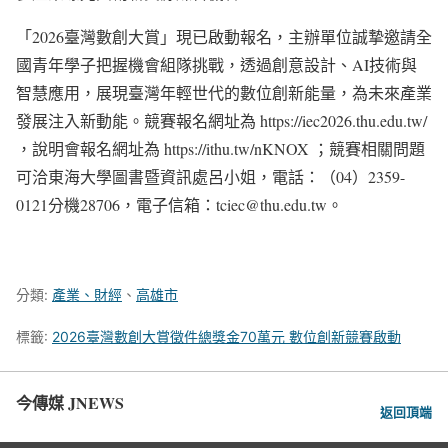
「2026臺灣數創大賞」現已啟動報名，主辦單位誠摯邀請全
國青年學子把握機會組隊挑戰，透過創意設計、AI技術與
智慧應用，展現臺灣年輕世代的數位創新能量，為未來產業
發展注入新動能。競賽報名網址為 https://iec2026.thu.edu.tw/
，說明會報名網址為 https://ithu.tw/nKNOX ；競賽相關問題
可洽東海大學圖書暨資訊處呂小姐，電話：（04）2359-
0121分機28706，電子信箱：tciec@thu.edu.tw。
分類:
產業、財經
、
高雄市
標籤:
2026臺灣數創大賞徵件總獎金70萬元 數位創新競賽啟動
今傳媒 JNEWS
返回頂端