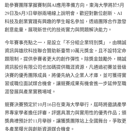
助參賽團隊掌握賽制與AI應用準備方向，東海大學將於5月
29日及6月3日舉辦兩場線上說明會，歡迎對數位創新、AI
科技及創業實踐有興趣的學生報名參加，透過團隊合作激發
創意能量，展現新世代的技術實力與問題解決能力。
今年賽事亮點之一，是設立「不分組企業特別獎」，由精誠
資訊與雄欣科技聯合贊助新臺幣10萬元獎金，且不設特定命
題限制，提供參賽者更大的創作彈性。除獎金鼓勵外，精誠
資訊股份有限公司也加碼提供職涯資源，凡通過初賽並晉級
決賽的優秀團隊成員，將優先納入企業人才庫，並可獲得實
習或職位面試媒合機會，讓競賽成果有機會進一步延伸至職
涯發展與產業實務場域。
競賽決賽預定於10月16日在東海大學舉行，屆時將邀請產學
界專家學者擔任評審，評選具潛力與實用性的優秀作品；頒
獎典禮預計於11月舉辦，讓獲獎團隊站上全國舞台，爭取更
多產業曝光與創新資源媒合機會。