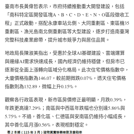
臺南市長黃偉哲表示，市府持續推動重大開發建設，包括
「南科特定區開發區塊A、B、C、D、E、N、O區段徵收工
程」正式啟動，搭配永康車站北側、大同重劃區、東區機35
重劃區、漁光島南北側重劃區等大型建設，逐步打造南臺灣
完整科技產業廊帶，提升城市競爭力與居住品質。
地政局長陳淑美指出，受惠於全球AI基礎建設、雲端運算
與邊緣AI需求快速成長，國內經濟仍維持穩健，但房市已
逐漸從全面上漲轉向區域分化格局。此次住宅價格指數中，
大廈價格指數為146.07，較前期微跌0.07%，透天住宅價格
指數則為132.89，微幅上升0.15%。
觀察各行政區表現，新市區房價修正最明顯，月跌0.39%，
年跌更高達7.29%；南區與中西區年跌幅也分別達5.86%與
5.75%。不過，善化區、仁德區與安南區仍維持小幅成長，
其中善化區月漲0.56%，表現相對穩定。