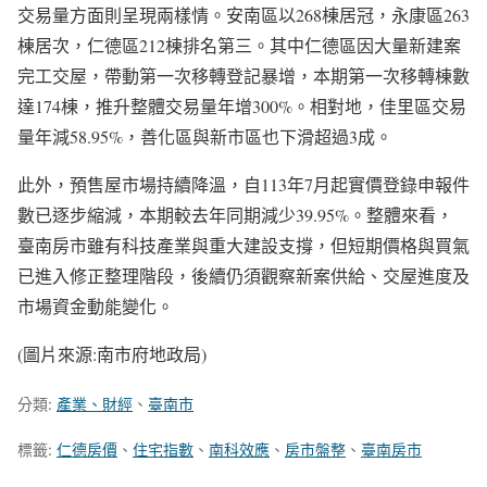
交易量方面則呈現兩樣情。安南區以268棟居冠，永康區263
棟居次，仁德區212棟排名第三。其中仁德區因大量新建案
完工交屋，帶動第一次移轉登記暴增，本期第一次移轉棟數
達174棟，推升整體交易量年增300%。相對地，佳里區交易
量年減58.95%，善化區與新市區也下滑超過3成。
此外，預售屋市場持續降溫，自113年7月起實價登錄申報件
數已逐步縮減，本期較去年同期減少39.95%。整體來看，
臺南房市雖有科技產業與重大建設支撐，但短期價格與買氣
已進入修正整理階段，後續仍須觀察新案供給、交屋進度及
市場資金動能變化。
(圖片來源:南市府地政局)
分類:
產業、財經
、
臺南市
標籤:
仁德房價
、
住宅指數
、
南科效應
、
房市盤整
、
臺南房市