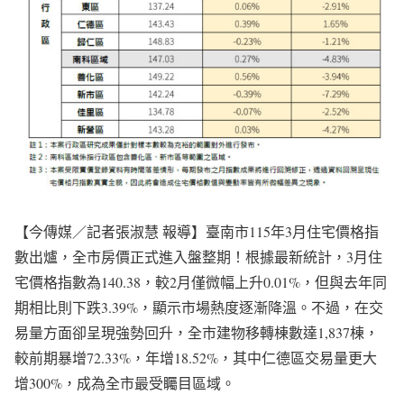
【今傳媒／記者張淑慧 報導】臺南市115年3月住宅價格指
數出爐，全市房價正式進入盤整期！根據最新統計，3月住
宅價格指數為140.38，較2月僅微幅上升0.01%，但與去年同
期相比則下跌3.39%，顯示市場熱度逐漸降溫。不過，在交
易量方面卻呈現強勢回升，全市建物移轉棟數達1,837棟，
較前期暴增72.33%，年增18.52%，其中仁德區交易量更大
增300%，成為全市最受矚目區域。