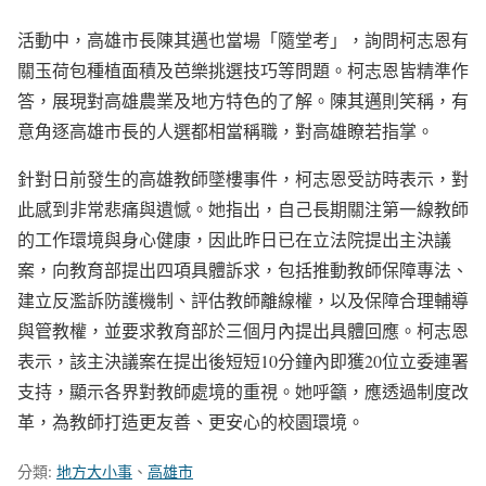
活動中，高雄市長陳其邁也當場「隨堂考」，詢問柯志恩有
關玉荷包種植面積及芭樂挑選技巧等問題。柯志恩皆精準作
答，展現對高雄農業及地方特色的了解。陳其邁則笑稱，有
意角逐高雄市長的人選都相當稱職，對高雄瞭若指掌。
針對日前發生的高雄教師墜樓事件，柯志恩受訪時表示，對
此感到非常悲痛與遺憾。她指出，自己長期關注第一線教師
的工作環境與身心健康，因此昨日已在立法院提出主決議
案，向教育部提出四項具體訴求，包括推動教師保障專法、
建立反濫訴防護機制、評估教師離線權，以及保障合理輔導
與管教權，並要求教育部於三個月內提出具體回應。柯志恩
表示，該主決議案在提出後短短10分鐘內即獲20位立委連署
支持，顯示各界對教師處境的重視。她呼籲，應透過制度改
革，為教師打造更友善、更安心的校園環境。
分類:
地方大小事
、
高雄市