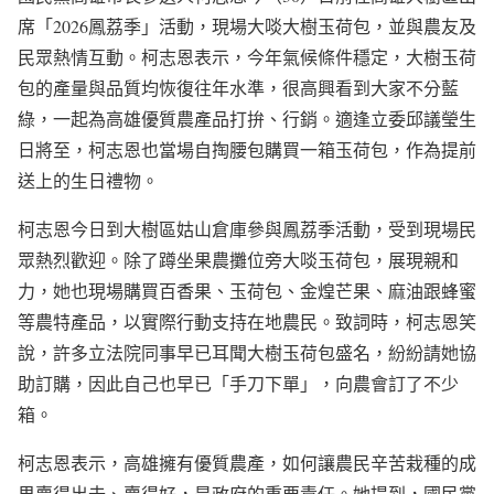
席「2026鳳荔季」活動，現場大啖大樹玉荷包，並與農友及
民眾熱情互動。柯志恩表示，今年氣候條件穩定，大樹玉荷
包的產量與品質均恢復往年水準，很高興看到大家不分藍
綠，一起為高雄優質農產品打拚、行銷。適逢立委邱議瑩生
日將至，柯志恩也當場自掏腰包購買一箱玉荷包，作為提前
送上的生日禮物。
柯志恩今日到大樹區姑山倉庫參與鳳荔季活動，受到現場民
眾熱烈歡迎。除了蹲坐果農攤位旁大啖玉荷包，展現親和
力，她也現場購買百香果、玉荷包、金煌芒果、麻油跟蜂蜜
等農特產品，以實際行動支持在地農民。致詞時，柯志恩笑
說，許多立法院同事早已耳聞大樹玉荷包盛名，紛紛請她協
助訂購，因此自己也早已「手刀下單」，向農會訂了不少
箱。
柯志恩表示，高雄擁有優質農產，如何讓農民辛苦栽種的成
果賣得出去、賣得好，是政府的重要責任。她提到，國民黨