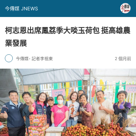
今傳媒 JNEWS
柯志恩出席鳳荔季大啖玉荷包 挺高雄農
業發展
今傳媒- 記者李祖東
2 個月前