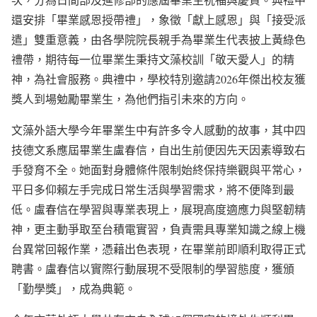
還安排「畢業感恩授帶禮」，象徵「獻上感恩」與「接受派
遣」雙重意義，由各學院院長親手為畢業生代表披上黃綠色
禮帶，期待每一位畢業生秉持文藻校訓「敬天愛人」的精
神，為社會服務。典禮中，學校特別邀請2026年傑出校友獲
獎人到場勉勵畢業生，為他們指引未來的方向。
文藻外語大學今年畢業生中有許多令人感動的故事，其中四
技德文系應屆畢業生盧春信，自出生前便因先天因素導致右
手發育不全。她面對身體條件限制始終保持樂觀與平常心，
平日多仰賴左手完成日常生活與學習需求，將不便降到最
低。盧春信在學習與專業表現上，展現高度適應力與堅韌精
神，更主動爭取至台積電實習，負責需具專業知識之線上機
台異常回報作業，憑藉出色表現，在畢業前即順利取得正式
聘書。盧春信以實際行動展現不受限制的學習態度，獲頒
「勤學獎」，成為典範。