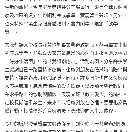
生新的旅程。今年畢業典禮共分三場舉行，來自全球17個國
家及地區的境外生也順利完成學業，實現留台夢想。另外，
也有特殊畢業生克服身體限制，奮力向學，獲頒「勤學
獎」。
文藻外語大學校長莊慧玲於畢業典禮致詞時，恭喜畢業生順
利完成學業，並勉勵大家帶著感恩的心迎向未來。她以校園
「好好生活節」中的「我想謝謝…」活動為例，分享許多學
生感謝自己一路堅持不放棄，也感謝朋友在低潮時的陪伴與
支持，讓青春歲月更加溫暖。同時，許多同學也向父母與家
人表達感謝，感念無條件的愛與照顧，以及師長與行政同仁
在求學路上的協助與關懷，展現文藻「敬天愛人」的精神。
莊校長期勉畢業生，未來不只把感謝放在心裡，更要化為具
體行動，持續傳遞善意與溫暖，勇敢迎向人生新旅程。
今年的感恩授帶暨畢業典禮從早上到傍晚，一共舉辦3個場
次，分為日間部及進修部的應屆畢業生祝福與慶賀。典禮中