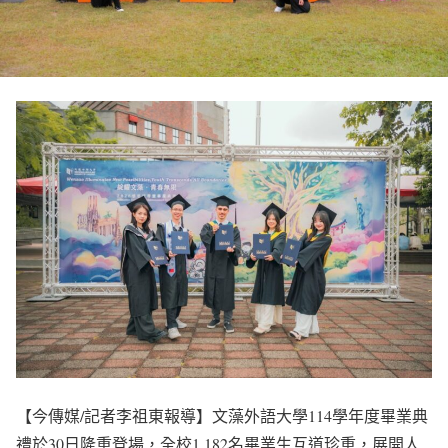
【今傳媒/記者李祖東報導】文藻外語大學114學年度畢業典
禮於30日隆重登場，全校1,182名畢業生互道珍重，展開人