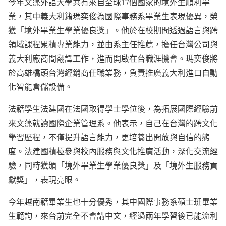
今年文藻外語大學共有來自全球17個國家的境外生順利畢
業，其中義大利籍瑪奕俊為國際事務系畢業生表現優異，榮
獲「境外畢業生學業優良獎」。他於在校期間透過語言與跨
領域課程累積專業能力，並由系主任推薦，擔任台灣公司與
義大利廠商間翻譯工作，進而開啟在台職涯機會。瑪奕俊將
於高雄橋頭台灣經銷商任職業務，負責推廣義大利進口自動
化智能倉儲設備。
法籍學生法建國在法國取得學士學位後，為拓展國際經驗前
來文藻就讀國際企業管理系。他表示，自己在台灣的跨文化
學習歷程，不僅提升語言能力，更培養出開放與自信的態
度。法建國積極參與校內服務與文化推廣活動，深化交流經
驗，同時獲頒「境外畢業生學業優良獎」及「境外生服務貢
獻獎」，表現亮眼。
今年越南籍畢業生也十分優秀，其中國際事務系碩士班畢業
生範詢，來台前完全不會講中文，經過兩年學習後已能流利