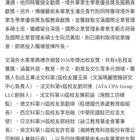
溝通，他同時獲頒全勤獎、境外畢業生學業優良獎及服務貢
獻獎。另外，傳播藝術系畢業生潘氏青竹則同時獲得境外畢
業生學業優良獎及服務貢獻獎，並獲錄取文藻國際企業管理
系碩士班，繼續留台深造。國際企業管理系畢業生範氏荷薇
及國際企業管理系碩士生阮范黃如，則已順利取得就業機
會，即將投入職場發揮所長。
文藻外大畢業典禮亦頒發2026年傑出校友獎，共有8名校友
獲獎，涵蓋外語、教育、外交、創業及文化等多元領域。獲
獎人包括五專法文科第2屆校友鍾玉英（文藻瑪麗閨雅研究
中心負責人）、法文科第9屆校友劉同愫（ATA CPA Group
LLC創辦人）、法文科第10屆校友陳莉諭（灣顏工坊總
監）、德文科第19屆校友翁勤瑛（駐德國代表處教育組組
長）、西文科第21屆校友李岳融（中華民國駐巴拉圭大
使）、日文科第29屆校友郭純妏（詠江教育基金會董事
長）、英文科第31屆校友許哲豪（瀚將教育科技股份有限公
司創辦人兼執行長），以及四技傳播藝術系99年畢業校友劉