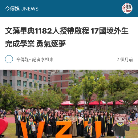
今傳媒 JNEWS
文藻畢典1182人授帶啟程 17國境外生
完成學業 勇氣逐夢
今傳媒- 記者李祖東
2 個月前