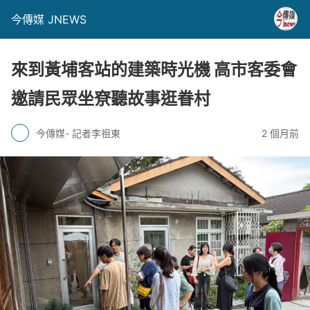
今傳媒 JNEWS
來到黃埔客站的建築時光機 高市客委會
邀請民眾坐尞聽故事逛眷村
今傳媒- 記者李祖東
2 個月前