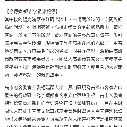
【今傳媒/記者李祖東報導】
當午後的陽光灑落在紅磚老牆上，一場關於時間、空間與記
憶的對話正在悄悄蔓延。高雄市都會客家新據點鳳山「黃埔
客站」於30日下午辦理「黃埔客站的建築故事」講座，吸引
滿場民眾專注聆聽，現場除了許多高雄在地的老鄰居，更有
遠從苗栗、屏東慕名而來的民眾一同共襄盛舉。活動由高雄
市政府客家事務委員會、財團法人高雄市客家文化事務基金
會舉辦，特別邀請整建計劃建築師施舜文，親自帶領大家開
箱「黃埔客站」的時光故事。
高市府客委會主委楊瑞霞表示，鳳山區現為高雄市客家人口
最多的行政區，為了讓都會客家文化落地生根，高市客委會
特別選定黃埔新村的歷史建物打造「黃埔客站」，目前由財
團法人高雄市客家文化事務基金會進駐營運。今天特別邀請
施舜文建築師來導覽，讓民眾了解未來這裡不僅是推廣客家
文化的重要基地，更是一個充滿人情味、讓市民朋友駐足交