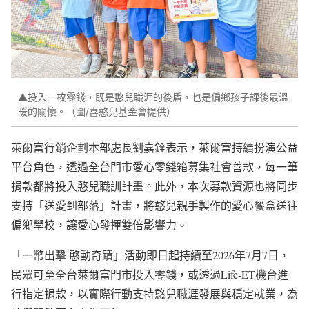
▲投入一枚零錢，既是憨兒職涯的後盾，也是偏鄉孩子課後最溫
暖的關懷。（圖/喜憨兒基金會提供）
萊爾富行銷企劃本部處長劉嘉銓表示，萊爾富持續扮演公益
平台角色，透過全台門市愛心零錢箱募集社會善款，每一筆
捐款都將投入憨兒職訓計畫。此外，本次募款資源也將同步
支持「送愛到部落」計畫，將憨兒親手製作的愛心餐盒送往
偏鄉學校，讓愛心發揮雙倍影響力。
「一幣出擊 憨動奇蹟」活動即日起持續至2026年7月7日，
民眾可至全台萊爾富門市投入零錢，或透過Life-ET機台進
行指定捐款，以實際行動支持憨兒職涯發展與穩定就業，為