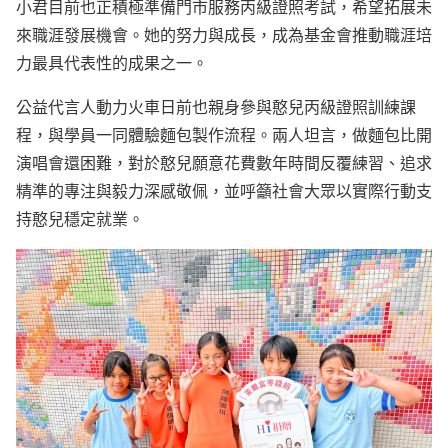
小君目前也正積極準備門市服務丙級證照考試，希望拓展未
來職涯發展機會。她的努力與成長，成為基金會推動職涯培
力最具代表性的成果之一。
公益代言人動力火車日前也親身參與憨兒丙級證照訓練課
程，與學員一同體驗麵包製作流程。兩人坦言，做麵包比開
演唱會還困難，對於憨兒願意花費數年時間反覆練習、追求
精準的專注與毅力深感敬佩，並呼籲社會大眾以實際行動支
持憨兒穩定就業。