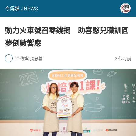
今傳媒 JNEWS
動力火車號召零錢捐 助喜憨兒職訓圓
夢倒數響應
今傳媒 張忠義
2 個月前