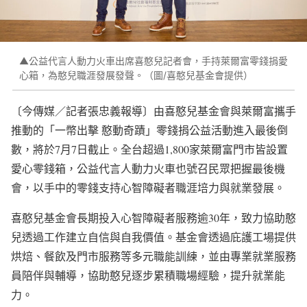
▲公益代言人動力火車出席喜憨兒記者會，手持萊爾富零錢捐愛
心箱，為憨兒職涯發展發聲。（圖/喜憨兒基金會提供）
〔今傳媒／記者張忠義報導〕由喜憨兒基金會與萊爾富攜手
推動的「一幣出擊 憨動奇蹟」零錢捐公益活動進入最後倒
數，將於7月7日截止。全台超過1,800家萊爾富門市皆設置
愛心零錢箱，公益代言人動力火車也號召民眾把握最後機
會，以手中的零錢支持心智障礙者職涯培力與就業發展。
喜憨兒基金會長期投入心智障礙者服務逾30年，致力協助憨
兒透過工作建立自信與自我價值。基金會透過庇護工場提供
烘焙、餐飲及門市服務等多元職能訓練，並由專業就業服務
員陪伴與輔導，協助憨兒逐步累積職場經驗，提升就業能
力。