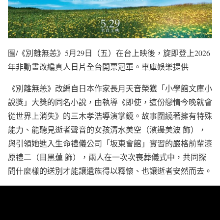
圖/《別離無恙》5月29日（五）在台上映後，旋即登上2026
年非動畫改編真人日片全台開票冠軍。車庫娛樂提供
《別離無恙》改編自日本作家長月天音榮獲「小學館文庫小
說獎」大獎的同名小說，由執導《即使，這份戀情今晚就會
從世界上消失》的三木孝浩導演掌鏡。故事圍繞著擁有特殊
能力、能聽見逝者聲音的女孩清水美空（濱邊美波 飾），
與引領她進入生命禮儀公司「坂東會館」實習的嚴格前輩漆
原禮二（目黑蓮 飾），兩人在一次次喪葬儀式中，共同探
問什麼樣的送別才能讓遺族得以釋懷、也讓逝者安然而去。