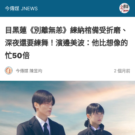
今傳媒 JNEWS
目黑蓮《別離無恙》練納棺備受折磨、
深夜還要練舞！濱邊美波：他比想像的
忙50倍
今傳媒 陳昱均
2 個月前