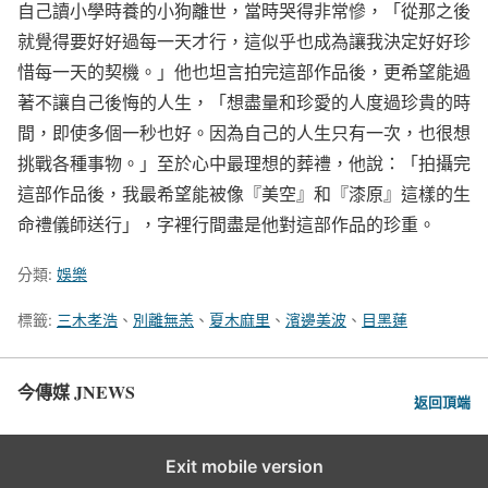
自己讀小學時養的小狗離世，當時哭得非常慘，「從那之後
就覺得要好好過每一天才行，這似乎也成為讓我決定好好珍
惜每一天的契機。」他也坦言拍完這部作品後，更希望能過
著不讓自己後悔的人生，「想盡量和珍愛的人度過珍貴的時
間，即使多個一秒也好。因為自己的人生只有一次，也很想
挑戰各種事物。」至於心中最理想的葬禮，他說：「拍攝完
這部作品後，我最希望能被像『美空』和『漆原』這樣的生
命禮儀師送行」，字裡行間盡是他對這部作品的珍重。
分類:
娛樂
標籤:
三木孝浩
、
別離無恙
、
夏木麻里
、
濱邊美波
、
目黑蓮
今傳媒 JNEWS
返回頂端
Exit mobile version