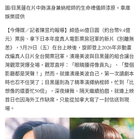
圖/目黑蓮在片中飾演身兼納棺師的生命禮儀師漆原。車庫
娛樂提供
【今傳媒／記者陳昱均報導】締造46億日圓（約台幣9.4億
元）票房、拿下日本年度真人電影票房冠軍的新片《別離無
恙》，5月29日（五）在台上映後，旋即登上2026年非動畫
改編真人日片全台開票冠軍，濱邊美波與目黑蓮的組合讓台
灣觀眾哭爆全場，觀眾直呼：「眼睛腫得像貢丸」、「整個
影廳都是哭聲！」然而，就連濱邊美波自己，第一次讀劇本
時也忍不住哭了；目黑蓮則為了精準演繹納棺師，忙到「比
想像的還要忙50倍」，深夜練舞、隔天繼續拍戲，就連上映
首日也因海外工作缺席，只能從加拿大寫了一封信送到現
場。