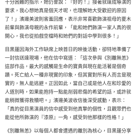
十分困難的指示，她仍會說：『好的！』接著就達成導演的
要求，我心想她真是個天才呢，也理解她大受歡迎的原因
了！」濱邊美波則害羞回應，表示非常喜歡飾演祖母的夏木
前輩與飾演母親的永作前輩，「能和她們飾演一家人真的很
開心，我也從拍戲空檔時和她們的對話中學到很多！」
目黑蓮因海外工作缺席上映首日的映後活動，卻特地準備了
一封信送達現場，他在信中寫道：「這次參與《別離無恙》
這部作品，最大的感觸是生命的寶貴與現在能活著是個奇
蹟。死亡給人一種非現實的印象，但其實對所有人而言是現
實的，無人能逃避。正因如此，當自己或是他人在和珍愛的
人道別時，如果能抱持一點能削弱悲傷的希望的話，或許就
能稍微獲得救贖吧。」濱邊美波收信後深受感動，表示：
「真的從目黑演員的信中感受到他真摯的個性，且觀眾們也
能從他所飾演的『漆原』一角，感受到他那樣的性格！」
《別離無恙》以每個人都會遭遇的離別為核心，目黑蓮分享