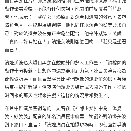
而目黑蓮在片中飾演身兼納棺師的生命禮儀師漆原，為了讓
動作優美流暢、不能有任何失誤，他開拍前反覆看影片練
習，他表示：「我帶著『漆原』對逝者和遺屬的敬意，去塑
造角色。」拍攝現場練習時，他也同樣以角色的態度要求自
己，對於濱邊美波在旁正襟危坐配合，他格外感激，笑說
「真的幸好有她在！」濱邊美波則客氣回應：「我只是坐著
而已！」
濱邊美波也大爆目黑蓮在鏡頭外的驚人工作量，「納棺師的
動作十分複雜，比想像中還需要用到力氣，連目黑演員都為
此備受折磨。而且目黑演員比我們想像的還要忙50倍，有時
結束拍攝行程後，深夜時他還要去練舞或去國外工作，從歐
洲回來的那天也趕來拍戲，這樣的情況常常發生。」
在片中飾演美空祖母的，是曾在《神隱少女》中為「湯婆
婆・錢婆婆」配音的知名演員夏木麻里，她戲外對濱邊美波
讚不絕口，直言：「濱邊演員在拍攝現場時，即使面對導演