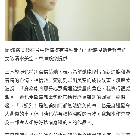
圖/濱邊美波在片中飾演擁有特殊能力、能聽見逝者聲音的
女孩清水美空。車庫娛樂提供
三木導演也特別寫信給她，表示希望她能珍惜面對遺族和逝
者時的心情，相信她一定能刻畫出美空的成長故事，濱邊美
波說：「身為能將那分心意傳達給遺屬的角色，我覺得很感
激。」她也希望這部電影能帶給經歷過離別的觀眾一絲溫
暖，「『道別』是無論如何都無法避免的事，也是身邊最令
人悲傷的事，但同時也帶有積極溫暖的事物。我想本作會成
為一部令人想好好珍惜身邊的人的作品。」