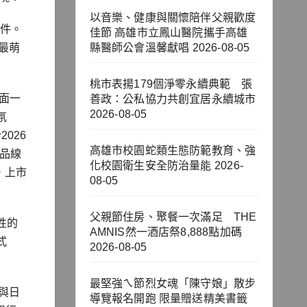
以音樂、健康與關懷陪伴父親歡度
配件。
佳節 高雄市立鳳山醫院攜手高雄
最萌
縣醫師公會溫馨獻唱
2026-08-05
桃市表揚179個淨零永續典範 張
平面一
善政：公私協力共創宜居永續城市
2026-08-05
氛
026
高雄市校園蛇類生態防範教育、強
誠品線
化校園衛生安全防治量能
2026-
，上市
08-05
父親節住房、聚餐一次滿足 THE
表性的
AMNIS然一酒店祭8,888點加碼
式
2026-08-05
最堅強ㄟ節烈女魂「陳守娘」散步
藏與日
導覽報名開跑 限量贈送精美書籤