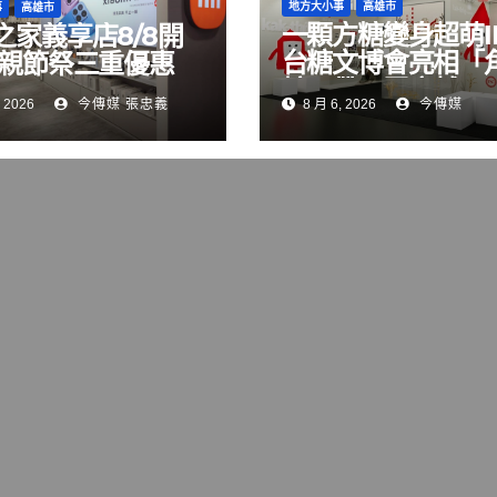
地方大小事
高雄市
事
高雄市
一顆方糖變身超萌I
之家義享店8/8開
台糖文博會亮相「
父親節祭三重優惠
糖」帶民眾穿越80
 2026
今傳媒 張忠義
8 月 6, 2026
今傳媒
蜜記憶