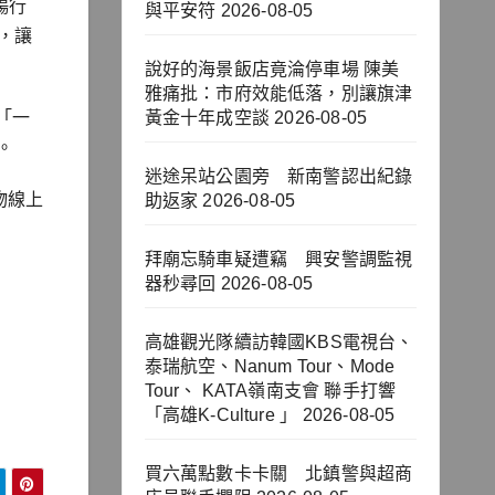
暢行
與平安符
2026-08-05
錄，讓
說好的海景飯店竟淪停車場 陳美
雅痛批：市府效能低落，別讓旗津
「一
黃金十年成空談
2026-08-05
。
迷途呆站公園旁 新南警認出紀錄
物線上
助返家
2026-08-05
拜廟忘騎車疑遭竊 興安警調監視
器秒尋回
2026-08-05
高雄觀光隊續訪韓國KBS電視台、
泰瑞航空、Nanum Tour、Mode
Tour、 KATA嶺南支會 聯手打響
「高雄K-Culture 」
2026-08-05
買六萬點數卡卡關 北鎮警與超商