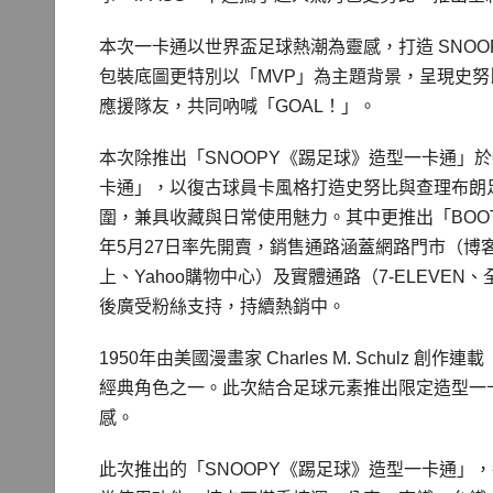
本次一卡通以世界盃足球熱潮為靈感，打造 SNOO
包裝底圖更特別以「MVP」為主題背景，呈現史
應援隊友，共同吶喊「GOAL！」。
本次除推出「SNOOPY《踢足球》造型一卡通」於6
卡通」，以復古球員卡風格打造史努比與查理布朗
圍，兼具收藏與日常使用魅力。其中更推出「BOOT
年5月27日率先開賣，銷售通路涵蓋網路門市（博客來
上、Yahoo購物中心）及實體通路（7-ELEV
後廣受粉絲支持，持續熱銷中。
1950年由美國漫畫家 Charles M. Schul
經典角色之一。此次結合足球元素推出限定造型一
感。
此次推出的「SNOOPY《踢足球》造型一卡通」，