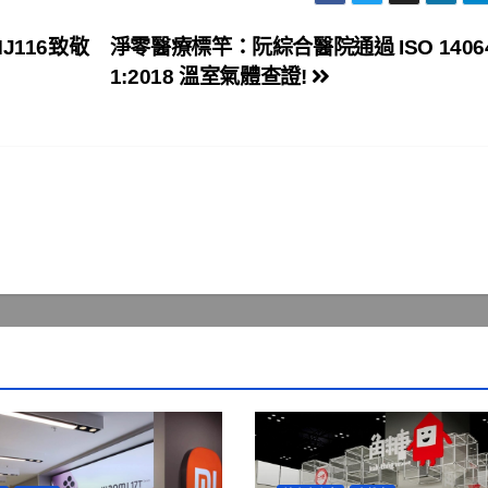
116致敬
淨零醫療標竿：阮綜合醫院通過 ISO 14064
1:2018 溫室氣體查證!