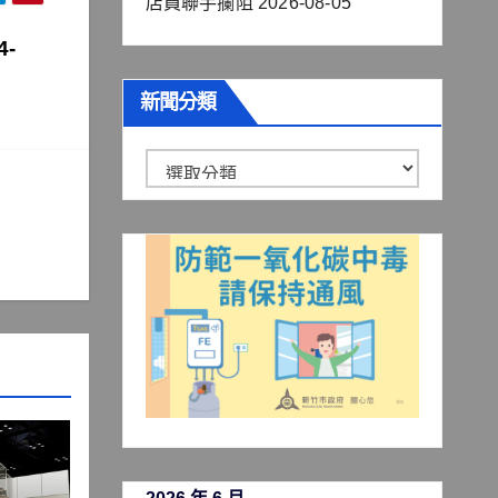
店員聯手攔阻
2026-08-05
-
新聞分類
新
聞
分
類