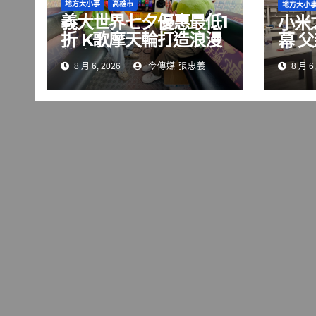
地方大小事
高雄市
地方大小
義大世界七夕優惠最低1
小米
折 K歌摩天輪打造浪漫
幕 
約會
8 月 6, 2026
今傳媒 張忠義
8 月 6,