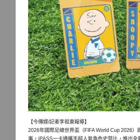
【今傳媒/記者李祖東報導】
2026年國際足總世界盃（FIFA World Cup 
事，iPASS一卡通攜手超人氣角色史努比，推出