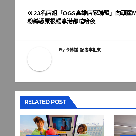
文
23名店組「OGS高雄店家聯盟」向頑童MJ
粉絲憑票根暢享港都嘻哈夜
章
導
覽
By
今傳媒- 記者李祖東
RELATED POST