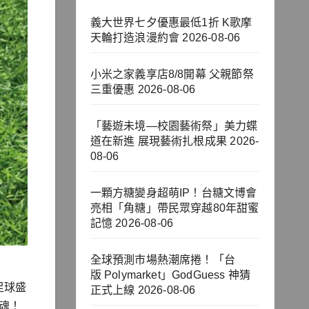
義大世界七夕優惠最低1折 K歌摩
天輪打造浪漫約會
2026-08-06
小米之家義享店8/8開幕 父親節祭
三重優惠
2026-08-06
「藝遊未境—校園藝術祭」美力蝶
道在新進 展現藝術扎根成果
2026-
08-06
一顆方糖變身超萌IP！台糖文博會
亮相「角糖」帶民眾穿越80年甜蜜
記憶
2026-08-06
全球預測市場熱潮席捲！「台
版 Polymarket」GodGuess 神猜
球足球盛
正式上線
2026-08-06
球魂！