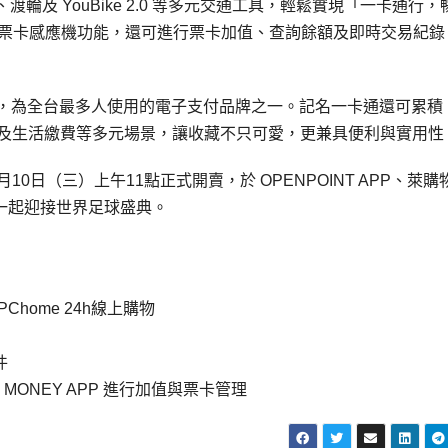
及 YouBike 2.0 等多元交通工具，輕鬆實現「一卡通行，
APP 票卡感應機功能，還可進行票卡加值、查詢餘額及即時交易紀
20萬人，為全台最多人使用的電子支付品牌之一。記名一卡通還可累積
費及生活繳費等多元場景，讓收藏不只可愛，更兼具便利與實用性
10日（三）上午11點正式開賣，於 OPENPOINT APP、萊購
迷一起迎接世界足球盛典。
Chome 24h線上購物
件
 MONEY APP 進行加值與票卡管理