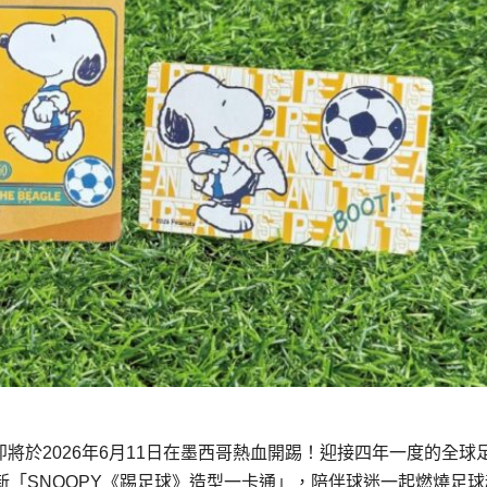
2026）即將於2026年6月11日在墨西哥熱血開踢！迎接四年一度的全
全新「SNOOPY《踢足球》造型一卡通」，陪伴球迷一起燃燒足