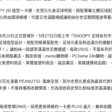
PY 2D 造型一卡通，史努比化身足球明星，搭配專屬立體足球
努比熱血踢球模樣，可愛又充滿臨場感讓粉絲在世足期間隨身帶著
月10日正式登場外，5月27日已經上市「SNOOPY 足球系列
足球造型設計，搭配亮眼黃藍配色、足球元素及熱血滿分的運動
！」讓粉絲一起感受滿滿世足應援感，每款150元，平面系列於2
網路書店、蝦皮商城、momo購物網、PChome 24h購物、
EN、全家便利商店、萊爾富便利商店、誠品書店、高雄捷運商品館）
z 創作連載《花生漫畫 PEANUTS》風靡全球，其中史努比更成為最具代
卡通，不僅具備高收藏價值，也為球迷與史努比粉絲增添滿滿儀
每張售價299元，採用更高規格的一卡通 PLUS 晶片，兼具收