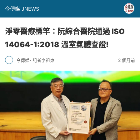
今傳媒 JNEWS
淨零醫療標竿：阮綜合醫院通過 ISO
14064-1:2018 溫室氣體查證!
今傳媒- 記者李祖東
2 個月前