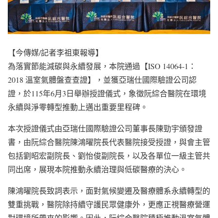
【今傳媒/記者李祖東報導】
為落實節能減碳與永續發展，本院通過【ISO 14064-1：
2018 溫室氣體盤查查證】，並獲亞瑞仕國際驗證公司認
證，於115年6月3日舉辦授證儀式，象徵阮綜合醫院在環境
永續與淨零轉型推動上邁出重要里程碑。
本次授證儀式由亞瑞仕國際驗證公司董事長陳勁宇頒發證
書，由阮綜合醫院陳鴻曜院長代表醫院接受授證，與會主管
包括劉昭宏副院長、劉怡俊副院長，以及各單位一級主管共
同出席，展現本院推動永續治理與低碳醫療的決心。
陳鴻曜院長致詞表示，面對氣候變遷及醫療體系永續轉型的
雙重挑戰，醫院除持續守護民眾健康外，更應正視醫療營運
對環境所帶來的影響。因此，阮綜合醫院積極推動溫室氣體