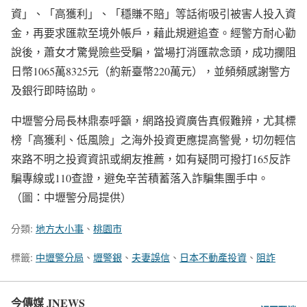
資」、「高獲利」、「穩賺不賠」等話術吸引被害人投入資
金，再要求匯款至境外帳戶，藉此規避追查。經警方耐心勸
說後，蕭女才驚覺險些受騙，當場打消匯款念頭，成功攔阻
日幣1065萬8325元（約新臺幣220萬元），並頻頻感謝警方
及銀行即時協助。
中壢警分局長林鼎泰呼籲，網路投資廣告真假難辨，尤其標
榜「高獲利、低風險」之海外投資更應提高警覺，切勿輕信
來路不明之投資資訊或網友推薦，如有疑問可撥打165反詐
騙專線或110查證，避免辛苦積蓄落入詐騙集團手中。
（圖：中壢警分局提供）
分類:
地方大小事
、
桃園市
標籤:
中壢警分局
、
壢警銀
、
夫妻誤信
、
日本不動產投資
、
阻詐
今傳媒 JNEWS