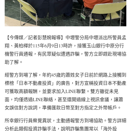
【今傳媒／記者彭慧婉報導】中壢警分局中壢派出所警員孟
翔、黃柏樺於115年6月9日13時許，接獲玉山銀行中原分行
機警行員通報，有民眾疑似遭遇詐騙，警方立即趕赴現場協
助了解。
經警方到場了解，年約45歲的蕭姓女子日前於網路上接觸到
標榜「日本不動產投資」的廣告，對方宣稱投資日本不動產
可獲取高額報酬，並要求加入LINE聯繫。雙方雖從未見
面，均僅透過LINE聯絡，甚至還開過線上視訊會議，讓蕭
女誤信對方說詞，準備匯款日幣至對方指定之外幣帳戶。
所幸銀行行員察覺異狀，主動通報警方到場協助。警方詳細
分析此類假投資詐騙手法，說明詐騙集團常以「海外投