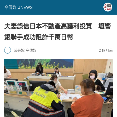
今傳媒 JNEWS
夫妻誤信日本不動產高獲利投資 壢警
銀聯手成功阻詐千萬日幣
彭慧婉 今傳媒
2 個月前