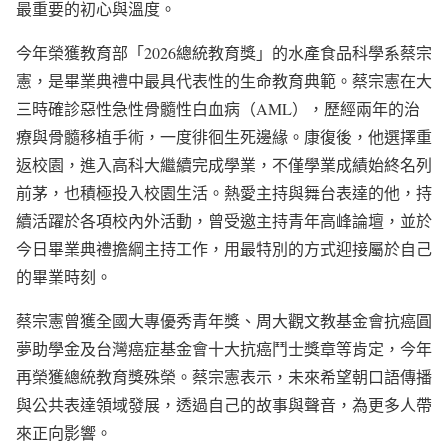
最重要的初心與溫度。
今年榮獲教育部「2026總統教育獎」的水產食品科學系蔡宗
憲，是畢業典禮中最具代表性的生命教育典範。蔡宗憲在大
三時確診惡性急性骨髓性白血病（AML），歷經兩年的治
療與骨髓移植手術，一度徘徊生死邊緣。康復後，他選擇重
返校園，進入高科大繼續完成學業，不僅學業成績始終名列
前茅，也積極投入校園生活。熱愛主持與舞台表達的他，持
續活躍於各項校內外活動，曾受邀主持青年高峰論壇，並於
今日畢業典禮擔綱主持工作，用最特別的方式迎接屬於自己
的畢業時刻。
蔡宗憲曾獲全國大專優秀青年獎、周大觀文教基金會抗癌圓
夢助學金及台灣癌症基金會十大抗癌鬥士獎章等肯定，今年
再榮獲總統教育獎殊榮。蔡宗憲表示，未來希望朝口語傳播
與公共表達領域發展，透過自己的故事與聲音，為更多人帶
來正向影響。