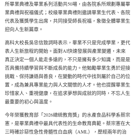
所畢業典禮及畢業系列活動共50場，由各院系所規劃專屬畢
業典禮與祝福儀式；校級畢業典禮則邀請畢業生代表、各院
代表及獲獎學生出席，共同接受師長祝福，象徵全體畢業生
迎向人生新篇章。
高科大校長吳忠信致詞時表示，畢業不只是完成學業，更代
表人生新旅程的開始。面對AI快速發展與產業變遷，未來
真正決定一個人能走多遠的，不只是擁有多少知識，而是是
否具備持續學習與不斷成長的能力。他勉勵畢業生勇於迎接
挑戰、保持謙遜與善良，在變動的時代中找到屬於自己的位
置，成為兼具專業能力與人文關懷的人才。他也提醒畢業生
珍惜家人、重視健康，在追求夢想與成就的同時，不忘人生
最重要的初心與溫度。
今年榮獲教育部「2026總統教育獎」的水產食品科學系蔡宗
憲，是畢業典禮中最具代表性的生命教育典範。蔡宗憲在大
三時確診惡性急性骨髓性白血病（AML），歷經兩年的治