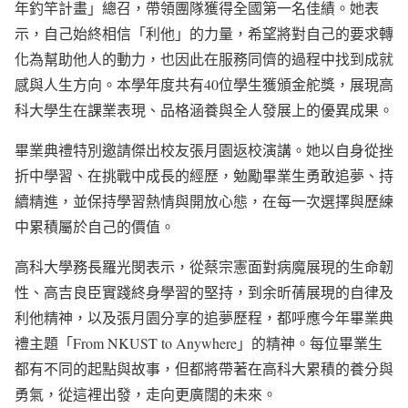
年釣竿計畫」總召，帶領團隊獲得全國第一名佳績。她表
示，自己始終相信「利他」的力量，希望將對自己的要求轉
化為幫助他人的動力，也因此在服務同儕的過程中找到成就
感與人生方向。本學年度共有40位學生獲頒金舵獎，展現高
科大學生在課業表現、品格涵養與全人發展上的優異成果。
畢業典禮特別邀請傑出校友張月園返校演講。她以自身從挫
折中學習、在挑戰中成長的經歷，勉勵畢業生勇敢追夢、持
續精進，並保持學習熱情與開放心態，在每一次選擇與歷練
中累積屬於自己的價值。
高科大學務長羅光閔表示，從蔡宗憲面對病魔展現的生命韌
性、高吉良臣實踐終身學習的堅持，到余昕蒨展現的自律及
利他精神，以及張月園分享的追夢歷程，都呼應今年畢業典
禮主題「From NKUST to Anywhere」的精神。每位畢業生
都有不同的起點與故事，但都將帶著在高科大累積的養分與
勇氣，從這裡出發，走向更廣闊的未來。