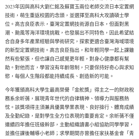
2023年因與高科大劉仁銘及蘇寶玉兩位老師交流日本定置網
技術，萌生重返校園的念頭，並選擇至高科大攻讀碩士學
位。高吉良臣表示，臺灣定置網技術源自日本，但面對黑
潮、颱風等海洋環境挑戰，也發展出不同特色，因此希望結
合自身多年產業經驗與學術研究，探索更適合臺灣海域環境
的新型定置網技術。高吉良臣指出，和年輕同學一起上課雖
然有些緊張，但也讓自己感覺更年輕，對身心健康都有幫
助。對他而言，學習沒有年齡限制，只要保持好奇心與求知
慾，每個人生階段都能持續成長、創造新的可能。
今年獲頒高科大學生最高榮譽「金舵獎」得主之一的財政稅
務系余昕蒨，展現青年世代的自律精神、領導力與服務熱
忱。該獎項得主須兼具優異學業表現、良好操行、體育成績
及全勤紀錄，是對學生全方位表現的重要肯定。余昕蒨不僅
連續四年擔任班級幹部，主動組織讀書小組協助同學學習，
並擔任課後輔導小老師；求學期間亦曾擔任家扶基金會「青