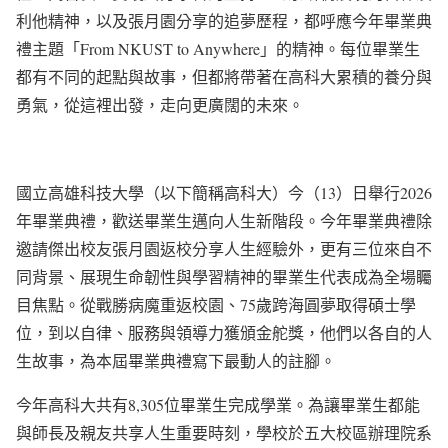
利他精神，以及張月園分享的追夢歷程，都呼應今年畢業典
禮主題「From NKUST to Anywhere」的精神。每位畢業生
都有不同的起點與故事，但都將帶著在高科大累積的養分與
勇氣，從這裡出發，走向更廣闊的未來。
國立高雄科技大學（以下簡稱高科大）今（13）日舉行2026
年畢業典禮，歡送畢業生邁向人生新階段。今年畢業典禮除
邀請傑出校友張月園返校分享人生經驗外，更有三位來自不
同背景、展現生命韌性與學習精神的畢業生代表成為全場矚
目焦點。從戰勝病魔重返校園、75歲跨海圓夢取得碩士學
位，到以自律、服務與領導力獲頒金舵獎，他們以各自的人
生故事，為本屆畢業典禮寫下最動人的註腳。
今年高科大共有8,305位畢業生完成學業。為讓畢業生都能
與師長及親友共享人生重要時刻，學校於五大校區辦理院系