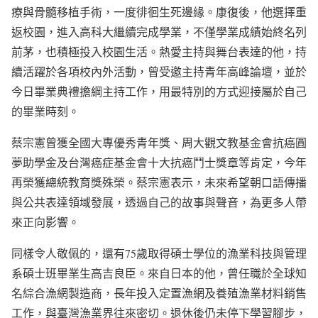
療與骨髓移植手術，一度徘徊生死邊緣。康復後，他選擇重
返校園，進入高科大繼續完成學業，不僅學業成績始終名列
前茅，也積極投入校園生活。熱愛主持與舞台表達的他，持
續活躍於各項校內外活動，曾受邀主持青年高峰論壇，並於
今日畢業典禮擔綱主持工作，用最特別的方式迎接屬於自己
的畢業時刻。
蔡宗憲曾獲全國大專優秀青年獎、周大觀文教基金會抗癌圓
夢助學金及台灣癌症基金會十大抗癌鬥士獎章等肯定，今年
再榮獲總統教育獎殊榮。蔡宗憲表示，未來希望朝口語傳播
與公共表達領域發展，透過自己的故事與聲音，為更多人帶
來正向影響。
同樣令人敬佩的，還有75歲取得碩士學位的漁業科技與管理
系碩士班畢業生高吉良臣。來自日本的他，曾任職於全球知
名綜合漁網製造商，長年投入定置漁網及養殖漁業材料銷售
工作，與臺灣漁業界往來密切。退休後仍未停下學習腳步，