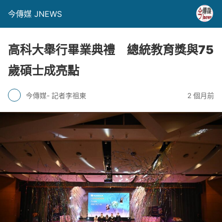
今傳媒 JNEWS
高科大舉行畢業典禮 總統教育獎與75
歲碩士成亮點
今傳媒- 記者李祖東
2 個月前