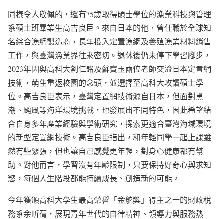
同樣令人敬佩的，還有75歲取得碩士學位的漁業科技與管理
系碩士班畢業生高吉良臣。來自日本的他，曾任職於全球知
名綜合漁網製造商，長年投入定置漁網及養殖漁業材料銷售
工作，與臺灣漁業界往來密切。退休後仍未停下學習腳步，
2023年因與高科大劉仁銘及蘇寶玉兩位老師交流日本定置網
技術，萌生重返校園的念頭，並選擇至高科大攻讀碩士學
位。高吉良臣表示，臺灣定置網技術源自日本，但面對黑
潮、颱風等海洋環境挑戰，也發展出不同特色，因此希望結
合自身多年產業經驗與學術研究，探索更適合臺灣海域環境
的新型定置網技術。高吉良臣指出，和年輕同學一起上課雖
然有些緊張，但也讓自己感覺更年輕，對身心健康都有幫
助。對他而言，學習沒有年齡限制，只要保持好奇心與求知
慾，每個人生階段都能持續成長、創造新的可能。
今年獲頒高科大學生最高榮譽「金舵獎」得主之一的財政稅
務系余昕蒨，展現青年世代的自律精神、領導力與服務熱