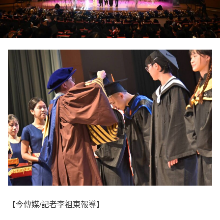
【今傳媒/記者李祖東報導】