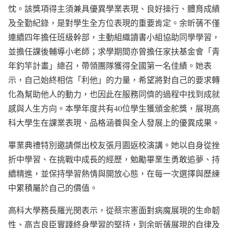
忱。該獎項得主須兼具優異學業表現、良好操行、體育成績
及全勤紀錄，是對學生全方位表現的重要肯定。余昕蒨不僅
連續四年擔任班級幹部，主動組織讀書小組協助同學學習，
並擔任課後輔導小老師；求學期間亦曾擔任家扶基金會「青
年釣竿計畫」總召，帶領團隊獲得全國第一名佳績。她表
示，自己始終相信「利他」的力量，希望將對自己的要求轉
化為幫助他人的動力，也因此在服務同儕的過程中找到成就
感與人生方向。本學年度共有40位學生獲頒金舵獎，展現高
科大學生在課業表現、品格涵養與全人發展上的優異成果。
畢業典禮特別邀請傑出校友張月園返校演講。她以自身從挫
折中學習、在挑戰中成長的經歷，勉勵畢業生勇敢追夢、持
續精進，並保持學習熱情與開放心態，在每一次選擇與歷練
中累積屬於自己的價值。
高科大學務長羅光閔表示，從蔡宗憲面對病魔展現的生命韌
性、高吉良臣實踐終身學習的堅持，到余昕蒨展現的自律及