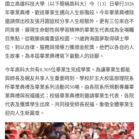
國立高雄科技大學（以下簡稱高科大）今（13）日舉行2026
年畢業典禮，歡送畢業生邁向人生新階段。今年畢業典禮除
邀請傑出校友張月園返校分享人生經驗外，更有三位來自不
同背景、展現生命韌性與學習精神的畢業生代表成為全場矚
目焦點。從戰勝病魔重返校園、75歲跨海圓夢取得碩士學
位，到以自律、服務與領導力獲頒金舵獎，他們以各自的人
生故事，為本屆畢業典禮寫下最動人的註腳。
今年高科大共有8,305位畢業生完成學業。為讓畢業生都能
與師長及親友共享人生重要時刻，學校於五大校區辦理院系
所畢業典禮及畢業系列活動共50場，由各院系所規劃專屬畢
業典禮與祝福儀式；校級畢業典禮則邀請畢業生代表、各院
代表及獲獎學生出席，共同接受師長祝福，象徵全體畢業生
迎向人生新篇章。