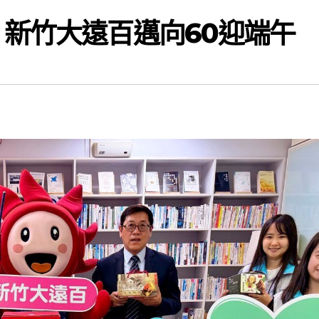
 新竹大遠百邁向60迎端午