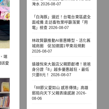
淹水
2026-08-07
「白海豚」逼近！台電台東區處全
面戒備 走訪畜牧業呼籲落實「用
電」檢查
2026-08-07
林政賢籲推動AI普惠轉型、活化舊
城商圈 促加速國1甲東段規劃
2026-08-07
節、端
續送愛
遠雄悅來大飯店父親節獻禮！爸爸
身分證「8」越多優惠越狂，最低
只要8元！
2026-08-07
「88節父愛如山 感恩傳情」高雄
郵局向天下父親表達感謝
2026-
08-06