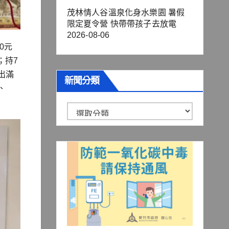
茂林情人谷溫泉化身水樂園 暑假
限定夏令營 快帶帶孩子去放電
2026-08-06
0元
；持7
出滿
新聞分類
、
新
聞
分
類