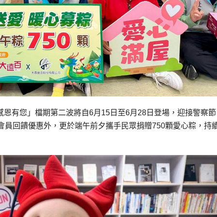
 感恩有您」檔期第二波將自6月15日至6月28日登場，迎接警察
會員回饋優惠外，更於端午前夕攜手民眾捐贈750顆愛心粽，持