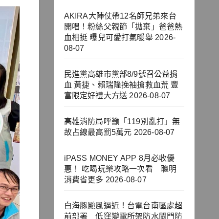
AKIRA大陣仗帶12名師兄弟來台
開唱！粉絲父親節「拋棄」爸爸熱
血相挺 曝兒可愛打氣暖舉
2026-
08-07
民進黨高雄市黨部8/9號召公益捐
血 黃捷、賴瑞隆挽袖搶救血荒 豐
富限定好禮大方送
2026-08-07
高雄消防局呼籲「119別亂打」無
故占線最高罰5萬元
2026-08-07
iPASS MONEY APP 8月必收優
惠！ 吃喝玩樂攻略一次看 聰明
消費省更多
2026-08-07
白海豚颱風逼近！台電台南區處超
前部署 低窪變電所架防水閘門防