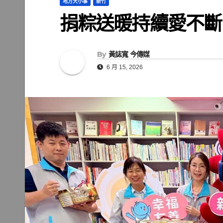
地方大小事
新竹
捐粽送暖持續愛不斷
By
黃誌寬 今傳媒
6 月 15, 2026