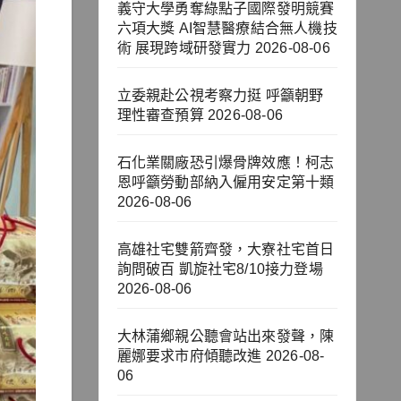
義守大學勇奪綠點子國際發明競賽
六項大獎 AI智慧醫療結合無人機技
術 展現跨域研發實力
2026-08-06
立委親赴公視考察力挺 呼籲朝野
理性審查預算
2026-08-06
石化業關廠恐引爆骨牌效應！柯志
恩呼籲勞動部納入僱用安定第十類
2026-08-06
高雄社宅雙箭齊發，大寮社宅首日
詢問破百 凱旋社宅8/10接力登場
2026-08-06
大林蒲鄉親公聽會站出來發聲，陳
麗娜要求市府傾聽改進
2026-08-
06