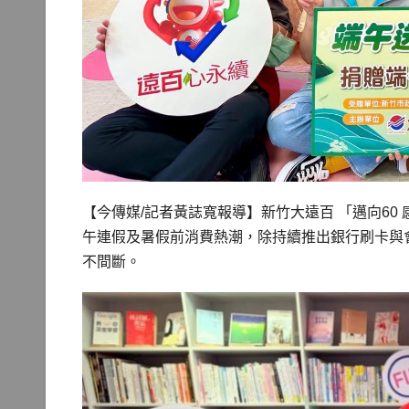
【今傳媒/記者黃誌寬報導】新竹大遠百 「邁向60
午連假及暑假前消費熱潮，除持續推出銀行刷卡與
不間斷。