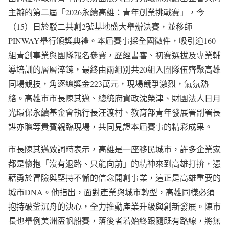
主辦的第二屆「2026永續高雄：青年創業挑戰賽」，今
（15）日於駁二共創2號基地盛大舉辦決賽，並移師
PINWAY舉行頒獎典禮。本屆賽事採全國徵件，吸引逾160
組青創事業與團隊報名參賽，歷經書審、初賽選拔及專業輔
導培訓的層層淬鍊，最終由兩組別共20組入圍隊伍齊聚高雄
同場競技，角逐總獎金223萬元，現場競爭激烈，氣氛熱
絡。高雄市市長陳其邁、總統府資政沈榮津、財團法人日月
光環保永續基金會執行長汪渡村、教育部青年發展署副署長
諶亦聰等貴賓親臨現場，共同見證本屆賽事的精彩成果。
市長陳其邁致詞時表示，高雄是一座移民城市，許多企業家
都是懷抱「沒有退路、只能向前」的精神來到高雄打拚，憑
藉勇於冒險與堅持不懈的信念開創事業，這正是高雄重要的
城市DNA。他指出，面對產業與城市轉型，高雄同樣必須
抱持破釜沉舟的決心，全力推動產業升級與創新發展。陳市
長也舉例美洲盃帆船賽，落後者若始終跟隨既有路線，將無