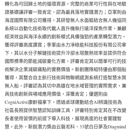
轉化為可回歸土地的循環資源，完整的商業可行性與在地驗
證基礎讓評審一致肯定，認為最具落地實踐潛力；亞軍則由
海涯國際有限公司獲得，其研發無人水面艇結合無人機協同
系統以自動化技術取代載人直升機執行遠洋探魚作業，兼顧
經濟效益與海洋永續的創新模式具備強勁的產業轉型潛力，
獲得評審高度讚賞；季軍由水力凈綠能科技股份有限公司拿
下，其以水分子解鏈技術提升冷卻水塔散熱效率並提供符合
國際標準的節能減碳量化方案，評審肯定其以簡單可行的技
術解決企業減碳痛點的實務價值。新創團隊組特優由那個船
獲得，其整合自主航行技術與物聯網感測系統打造智慧水質
無人船，評審認為其切中高雄在地水域管理的實際需求，兼
具技術創新與場域應用價值，深獲肯定；優選則由
CogniActive康齡福拿下，透過桌球運動結合AI辨識技術為
社區長照提供智慧認知訓練工具，評審特別肯定其在不改變
長者使用習慣的前提下導入科技，展現高度的社會實踐智
慧。此外，新銳潛力獎由云磐淞科、33號白日夢及Diagmind