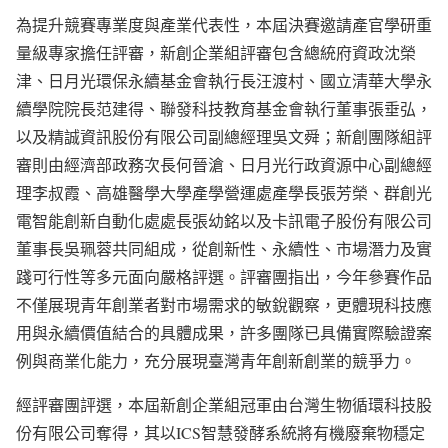
為提升競賽專業度與產業代表性，本屆決賽邀請產官學研重
量級專家擔任評審，新創企業組評審包含總統府資政沈榮
津、日月光環保永續基金會執行長汪渡村、國立清華大學永
續學院院長范建得、聯發科技教育基金會執行董事張垂弘，
以及精誠資訊股份有限公司副總經理吳文舜；新創團隊組評
審則由經濟部政務次長何晉滄、日月光行政資源中心副總經
理李叔霞、高雄醫學大學產學營運處產學長張芳榮、群創光
電智能創新自動化處處長張幼銘以及卡訊電子股份有限公司
董事長吳珮蓉共同組成，從創新性、永續性、市場潛力及實
踐可行性等多元面向嚴格評選。評審團指出，今年參賽作品
不僅展現青年創業者對市場需求的敏銳觀察，更體現科技應
用與永續價值結合的具體成果，許多團隊已具備實際驗證案
例與商業化能力，充分展現臺灣青年創新創業的競爭力。
經評審團評選，本屆新創企業組冠軍由台灣生物循環科技股
份有限公司奪得，其以ICS智慧發酵系統將有機廢棄物穩定