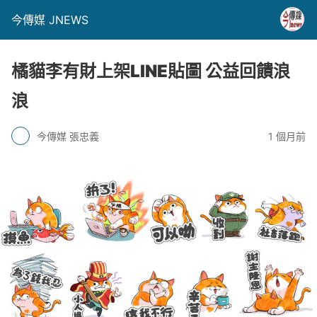
今傳媒 JNEWS
橘貓李有財上架LINE貼圖 公益回饋浪
浪
今傳媒 張忠義
1 個月前