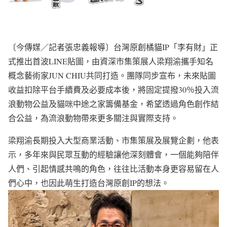
〔今傳媒／記者張忠義報導〕台灣原創橘貓IP「李有財」正
式推出首波LINE貼圖，由資深市集策展人梁翔渝攜手知名
概念藝術家JUN CHIU共同打造。團隊同步宣布，未來貼圖
收益扣除平台手續費及必要成本後，將固定提撥30％投入流
浪動物公益及貓咪中途之家籌備基金，希望透過角色創作結
合公益，為流浪動物帶來更多關注與實際支持。
梁翔渝長期投入大型商業活動、市集策展及展覽企劃，他表
示，多年來與民眾互動的經驗讓他深刻體會，一個能夠陪伴
人們、引起情感共鳴的角色，往往比活動本身更容易留在人
們心中，也因此萌生打造台灣原創IP的想法。