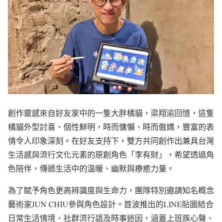
創作靈感來自好友家中的一隻大胖橘貓，梁翔渝回憶，這隻
橘貓外型討喜、個性鮮明，時而慵懶、時而傲嬌，豐富的表
情令人印象深刻。在好友支持下，雙方共同創作出兼具台灣
生活感與流行文化元素的原創角色「李有財」，希望透過角
色陪伴，傳遞生活中的溫暖、幽默與療癒力量。
為了賦予角色更高辨識度與生命力，團隊特別邀請知名概念
藝術家JUN CHIU參與角色設計。首波推出的LINE貼圖結合
日常生活情境、社群流行語及時事迷因，涵蓋上班族心聲、