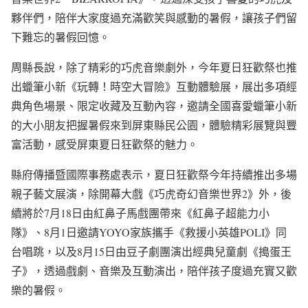
夥伴們，陪伴大家度過充滿歡笑與感動的暑假，讓孩子們留
下難忘的暑假回憶。
周縣長說，除了精彩的巧虎音樂劇外，今年夏日狂歡祭也推
出蠟筆小新《玩轉！時空大冒險》互動體驗展，展出多項經
典角色場景、限定收藏及互動內容，邀請全國喜愛蠟筆小新
的大小朋友把握暑假來到屏東縣民公園，體驗精彩展覽與豐
富活動，感受屏東夏日狂歡祭的魅力。
縣府傳播暨國際事務處表示，夏日狂歡祭今年持續推出多場
親子藝文展演，除開幕大戲《巧虎奇幻音樂世界2》外，後
續將於7月18日由紅鼻子馬戲團帶來《紅鼻子超能力小
隊》、8月1日邀請YOYO家族攜手《救援小英雄POLI》同
台唱跳，以及8月15日由豆子劇團演出經典兒童劇《搗蛋王
子》，透過戲劇、音樂及互動演出，陪伴孩子度過充實又歡
樂的暑假。