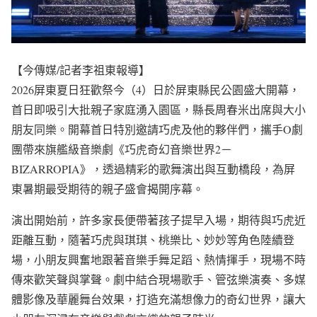
【今傳媒/記者李祖東報導】
2026屏東夏日狂歡祭今（4）日於屏東縣民公園盛大開幕，
首日即吸引大批親子家庭湧入園區，縣長周春米出席與大小
朋友同樂。開幕首日特別邀請巧虎及他的夥伴們，攜手O劇
團帶來旗艦級音樂劇《巧虎奇幻音樂世界2－
BIZARROPIA》，透過精彩的歌舞演出與互動橋段，為屏
東暑期最受期待的親子盛會揭開序幕。
演出開始前，許多家長便帶著孩子提早入場，期待與巧虎近
距離互動，隨著巧虎與琪琪、桃樂比、妙妙等角色陸續登
場，小朋友興奮地跟著音樂手舞足蹈、熱情揮手，現場不時
傳來歡笑聲與掌聲。劇中結合現場歌手、管弦樂演奏、多媒
體影像及華麗舞台效果，打造充滿想像力的奇幻世界，讓大