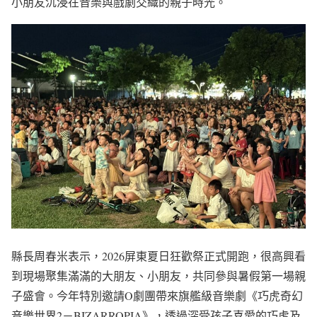
小朋友沉浸在音樂與戲劇交織的親子時光。
縣長周春米表示，2026屏東夏日狂歡祭正式開跑，很高興看
到現場聚集滿滿的大朋友、小朋友，共同參與暑假第一場親
子盛會。今年特別邀請O劇團帶來旗艦級音樂劇《巧虎奇幻
音樂世界2－BIZARROPIA》，透過深受孩子喜愛的巧虎及