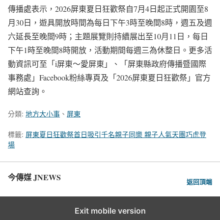
傳播處表示，2026屏東夏日狂歡祭自7月4日起正式開園至8
月30日，遊具開放時間為每日下午3時至晚間8時，週五及週
六延長至晚間9時；主題展覽則持續展出至10月11日，每日
下午1時至晚間8時開放，活動期間每週三為休整日。更多活
動資訊可至「i屏東～愛屏東」、「屏東縣政府傳播暨國際
事務處」Facebook粉絲專頁及「2026屏東夏日狂歡祭」官方
網站查詢。
分類:
地方大小事
、
屏東
標籤:
屏東夏日狂歡祭首日吸引千名親子同樂 親子人氣天團巧虎登
場
今傳媒 JNEWS
返回頂端
Exit mobile version