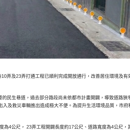
巷10弄及23弄打通工程已順利完成開放通行，改善居住環境及有
地重要的民生巷道，過去部分路段尚未依都市計畫開闢，導致道路狹
出入及救災車輛進出造成極大不便。為提升生活環境品質，市府
度為4公尺， 23弄工程開闢長度約17公尺、道路寬度為4公尺，