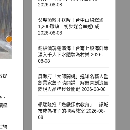
2026-08-08
父親節徵才送暖！台中山線釋逾
1,200職缺 初步媒合率近6成
2026-08-08
銅板價玩翻濱海！台南七股海鮮節
湧入千人下水體驗漁村樂
2026-
08-08
效提
屏縣府「大師開講」邀知名藝人暨
創業家詹子晴開講 解鎖青創流量
變現與品牌經營關鍵
2026-08-08
窄、
賴瑞隆推「遊戲探索教育」 讓城
積極
市成為孩子的探索教室
2026-08-
08
其施