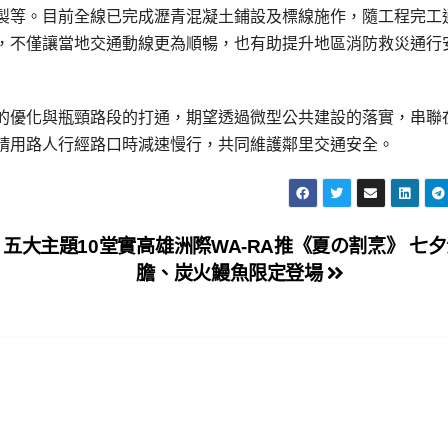
製等。目前全線已完成瀝青混凝土鋪設及標線施作，隨工程完工
，不僅讓當地交通動線更為順暢，也有助提升地區消防救災通行
的優化與瓶頸路段的打通，期望透過微型公共建設的落實，串聯
請用路人行經路口時減速慢行，共同維護鄰里交通安全。
五大主題10堂實
高雄洲際WA-RA推《夏の割烹》 七
膽、炭火鰻魚限定登場