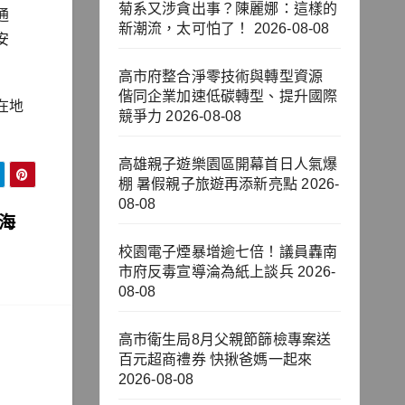
菊系又涉貪出事？陳麗娜：這樣的
通
新潮流，太可怕了！
2026-08-08
安
高市府整合淨零技術與轉型資源
偕同企業加速低碳轉型、提升國際
在地
競爭力
2026-08-08
高雄親子遊樂園區開幕首日人氣爆
棚 暑假親子旅遊再添新亮點
2026-
08-08
夕海
校園電子煙暴增逾七倍！議員轟南
市府反毒宣導淪為紙上談兵
2026-
08-08
高市衛生局8月父親節篩檢專案送
百元超商禮券 快揪爸媽一起來
2026-08-08