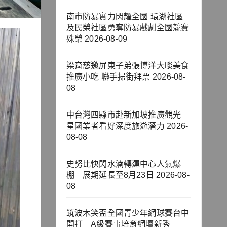
南市防暴實力閃耀全國 環湖社區
及民榮社區勇奪防暴戲劇全國競賽
殊榮
2026-08-09
梁育慈邀屏東子弟張博洋大啖美食
推廣小吃 聯手掃街拜票
2026-08-
08
中台灣四縣市赴新加坡推廣觀光
星國業者看好深度旅遊潛力
2026-
08-08
史努比快閃水湳轉運中心人氣爆
棚 展期延長至8月23日
2026-08-
08
筑波木笑盃全國青少年網球賽台中
開打 A級賽事培育網壇新秀