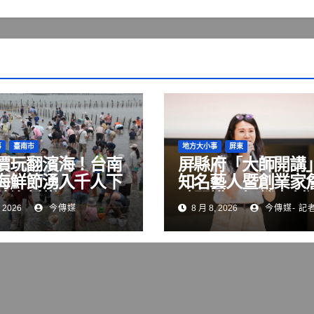
事
臺南市
地方大小事
屏東
價玩翻濱海！台南
屏縣府「大師開講
海鮮節湧入千人下
知名藝人暨創業家
驗漁村樂
晴開講 解鎖青創
 2026
今傳媒
8 月 8, 2026
今傳媒- 記
變現與品牌經營關