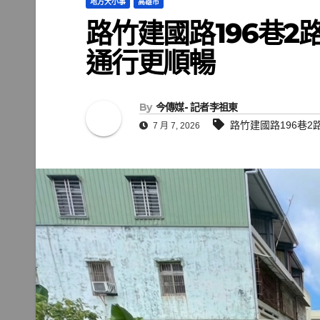
地方大小事
高雄市
路竹建國路196巷2
通行更順暢
By
今傳媒- 記者李祖東
路竹建國路196巷
7 月 7, 2026