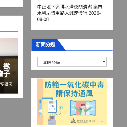
中正地下道排水溝夜間清淤 高市
水利局請用路人減速慢行
2026-
08-08
新聞分類
新
」邀
聞
詹子
分
流量
者李祖東
鍵
類