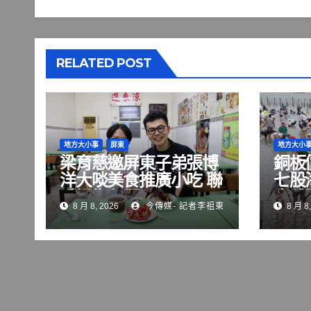
RELATED POST
地方大小事
屏東
地方大小
梁育慈邀屏東子弟張博
銅板
洋大啖美食推廣小吃 聯
七股
手掃街拜票
水體
8 月 8, 2026
今傳媒- 記者李祖東
8 月 8,