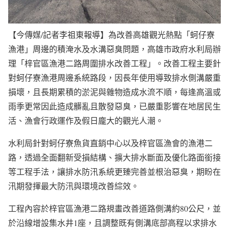
【今傳媒/記者李祖東報導】為改善高雄觀光熱點「蚵仔寮
漁港」周邊的積淹水及水溝惡臭問題，高雄市政府水利局辦
理「梓官區漁港二路周圍排水改善工程」。改善工程主要針
對蚵仔寮漁港周邊系統路段，因長年使用導致排水側溝嚴重
損壞，且長期累積的淤泥與雜物造成水流不順，每逢高溫或
雨季更常因此造成髒亂且散發惡臭，已嚴重影響在地居民生
活、漁會行政運作及假日龐大的觀光人潮。
水利局針對蚵仔寮魚貨直銷中心以及梓官區漁會的漁港二
路，透過全面翻新受損結構、擴大排水斷面及優化路面銜接
等工程手法，讓排水防汛系統更臻完善並根治惡臭，期盼在
汛期發揮最大防汛與環境改善綜效。
工程內容於梓官區漁港二路規畫改善道路側溝約80公尺，並
於沿線增設集水井1座，且調整既有側溝底部高程以求排水