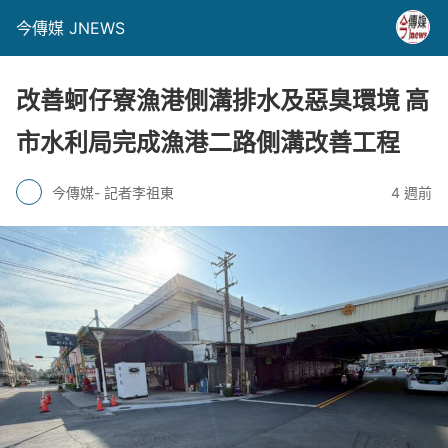
今傳媒 JNEWS
改善蚵仔寮漁港側溝排水及惡臭環境 高
市水利局完成漁港二路側溝改善工程
今傳媒- 記者李祖東
4 週前