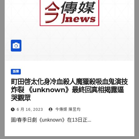
娛樂
町田啓太化身冷血殺人魔獵殺吸血鬼演技
炸裂 《unknown》最終回真相揭露逼
哭觀眾
6 月 16, 2023
今傳媒 陳昱均
圖/春季日劇《unknown》在13日正...