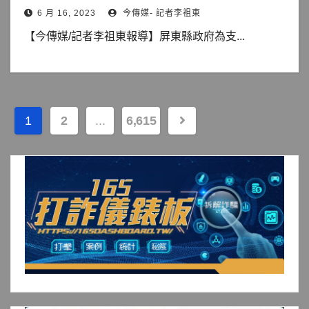
6 月 16, 2023
今傳媒- 記者李祖東
【今傳媒/記者李祖東報導】屏東縣政府為支...
文
1
2
...
6,615
章
分
頁