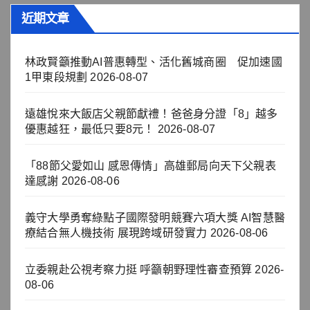
近期文章
林政賢籲推動AI普惠轉型、活化舊城商圈 促加速國
1甲東段規劃
2026-08-07
遠雄悅來大飯店父親節獻禮！爸爸身分證「8」越多
優惠越狂，最低只要8元！
2026-08-07
「88節父愛如山 感恩傳情」高雄郵局向天下父親表
達感謝
2026-08-06
義守大學勇奪綠點子國際發明競賽六項大獎 AI智慧醫
療結合無人機技術 展現跨域研發實力
2026-08-06
立委親赴公視考察力挺 呼籲朝野理性審查預算
2026-
08-06