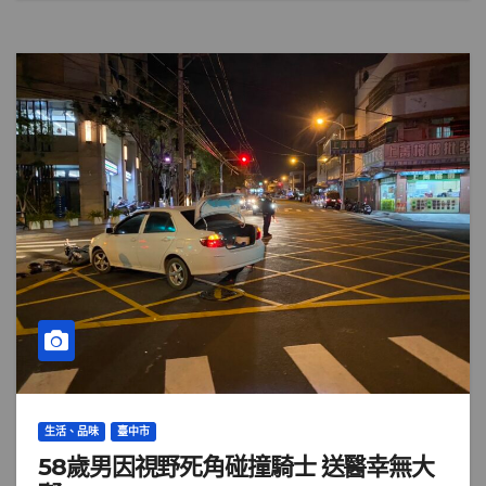
生活、品味
臺中市
58歲男因視野死角碰撞騎士 送醫幸無大