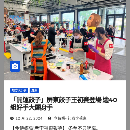
地方大小事
屏東
「開運餃子」屏東餃子王初賽登場 逾40
組好手大顯身手
12 月 22, 2024
今傳媒- 記者李祖東
【今傳媒/記者李祖東報導】 冬至不只吃湯...