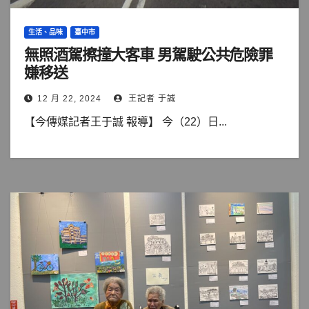
生活、品味
臺中市
無照酒駕擦撞大客車 男駕駛公共危險罪
嫌移送
12 月 22, 2024
王記者 于誠
【今傳媒記者王于誠 報導】 今（22）日...