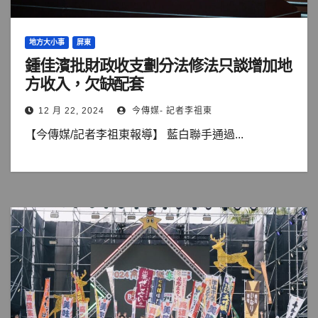
地方大小事
屏東
鍾佳濱批財政收支劃分法修法只談增加地
方收入，欠缺配套
12 月 22, 2024
今傳媒- 記者李祖東
【今傳媒/記者李祖東報導】 藍白聯手通過...