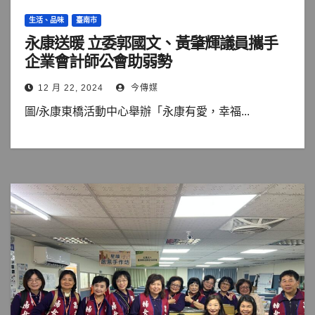
生活、品味
臺南市
永康送暖 立委郭國文、黃肇輝議員攜手
企業會計師公會助弱勢
12 月 22, 2024
今傳媒
圖/永康東橋活動中心舉辦「永康有愛，幸福...