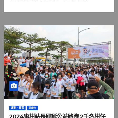
運動、賽事
高雄市
2024蜜柑站長耶誕公益路跑 2千名柑仔