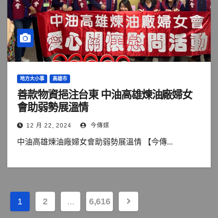
地方大小事
高雄市
善款物資挹注台東 中油高雄煉油廠婦女
會助弱勢展溫情
12 月 22, 2024
今傳媒
中油高雄煉油廠婦女會助弱勢展溫情 【今傳...
文
1
2
...
6,616