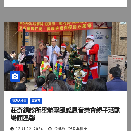
地方大小事
高雄市
莊奇錫診所舉辦聖誕感恩音樂會親子活動
場面溫馨
12 月 22, 2024
今傳媒- 記者李祖東