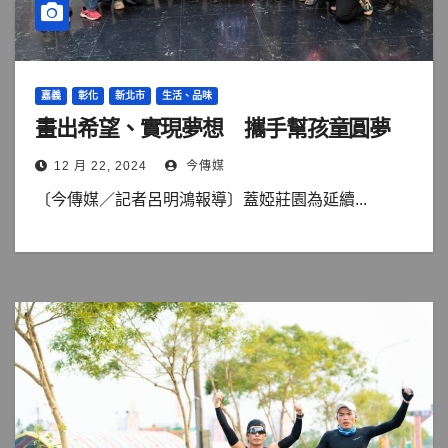
嘉義
彰化
新北市
生活、品味
畫出希望、實現夢想 攜手幫孩童圓夢
12 月 22, 2024
今傳媒
〔今傳媒／記者呂明鴻報導〕蓋婭莊園為延續...