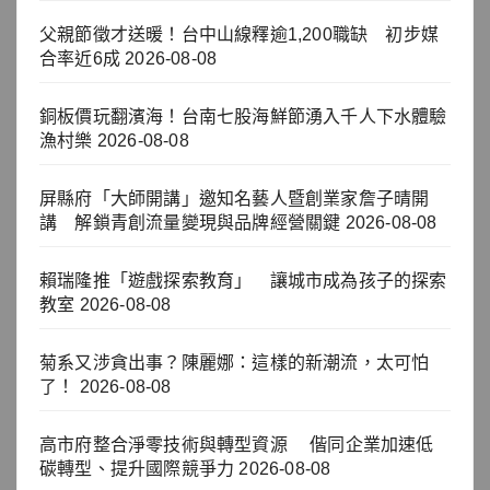
父親節徵才送暖！台中山線釋逾1,200職缺 初步媒
合率近6成
2026-08-08
銅板價玩翻濱海！台南七股海鮮節湧入千人下水體驗
漁村樂
2026-08-08
屏縣府「大師開講」邀知名藝人暨創業家詹子晴開
講 解鎖青創流量變現與品牌經營關鍵
2026-08-08
賴瑞隆推「遊戲探索教育」 讓城市成為孩子的探索
教室
2026-08-08
菊系又涉貪出事？陳麗娜：這樣的新潮流，太可怕
了！
2026-08-08
高市府整合淨零技術與轉型資源 偕同企業加速低
碳轉型、提升國際競爭力
2026-08-08