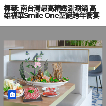
標籤:
南台灣最高精緻涮涮鍋 高
雄福華Smile One聖誕跨年饗宴