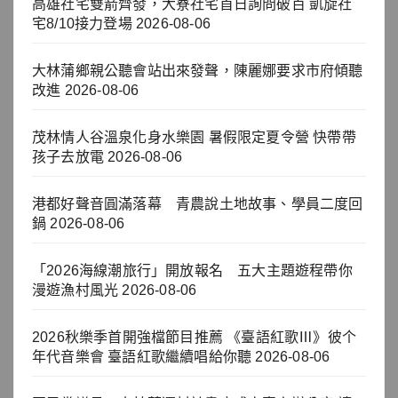
高雄社宅雙箭齊發，大寮社宅首日詢問破百 凱旋社
宅8/10接力登場
2026-08-06
大林蒲鄉親公聽會站出來發聲，陳麗娜要求市府傾聽
改進
2026-08-06
茂林情人谷溫泉化身水樂園 暑假限定夏令營 快帶帶
孩子去放電
2026-08-06
港都好聲音圓滿落幕 青農說土地故事、學員二度回
鍋
2026-08-06
「2026海線潮旅行」開放報名 五大主題遊程帶你
漫遊漁村風光
2026-08-06
2026秋樂季首開強檔節目推薦 《臺語紅歌Ⅲ》彼个
年代音樂會 臺語紅歌繼續唱給你聽
2026-08-06