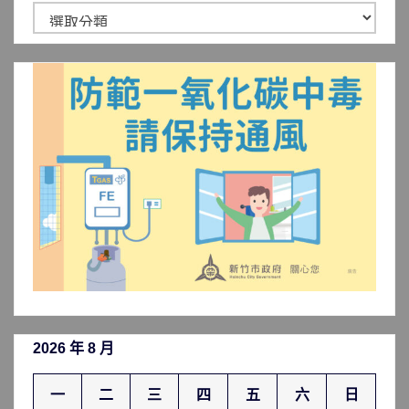
新
聞
分
類
2026 年 8 月
一
二
三
四
五
六
日