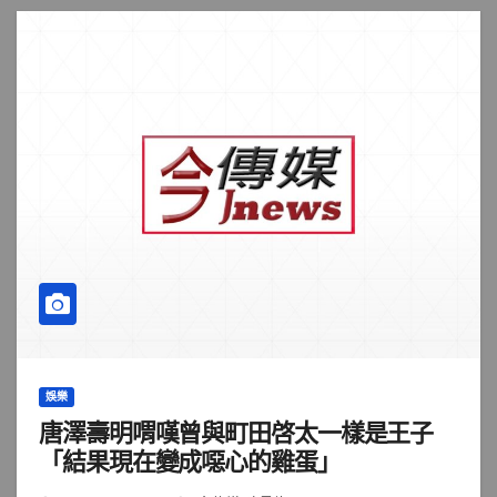
娛樂
唐澤壽明喟嘆曾與町田啓太一樣是王子
「結果現在變成噁心的雞蛋」