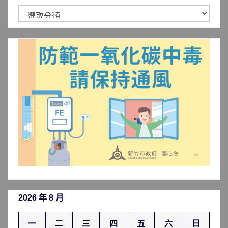
新
聞
分
類
2026 年 8 月
一
二
三
四
五
六
日