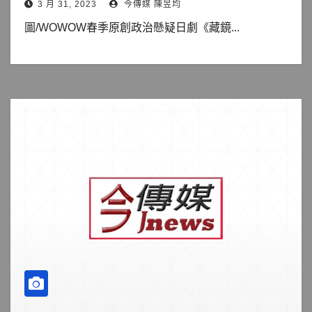
3 月 31, 2023
今傳媒 陳昱均
圖/WOWOW春季原創政治懸疑日劇《藏鏡...