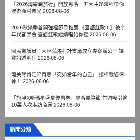
「2026海線潮旅行」開放報名 五大主題遊程帶你
漫遊漁村風光
2026-08-06
2026秋樂季首開強檔節目推薦 《臺語紅歌Ⅲ》彼个
年代音樂會 臺語紅歌繼續唱給你聽
2026-08-06
國民黨議員：大林蒲遷村計畫應成立專案辦公室 讓
資訊透明化
2026-08-06
蕭美琴肯定梁育慈「宛如當年的自己」 接棒戰貓精
神！
2026-08-06
「旗津X哈瑪星盛夏優惠券」結合風箏節 首週吸引逾
10萬人次走訪商圈
2026-08-06
新聞分類