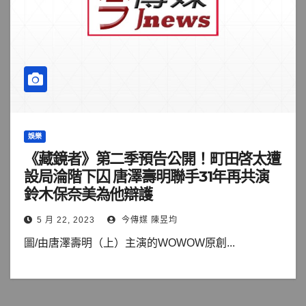
娛樂
《藏鏡者》第二季預告公開！町田啓太遭
設局淪階下囚 唐澤壽明聯手31年再共演
鈴木保奈美為他辯護
5 月 22, 2023
今傳媒 陳昱均
圖/由唐澤壽明（上）主演的WOWOW原創...