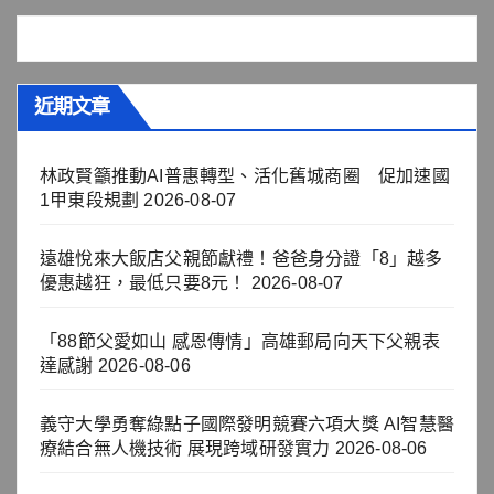
近期文章
林政賢籲推動AI普惠轉型、活化舊城商圈 促加速國
1甲東段規劃
2026-08-07
遠雄悅來大飯店父親節獻禮！爸爸身分證「8」越多
優惠越狂，最低只要8元！
2026-08-07
「88節父愛如山 感恩傳情」高雄郵局向天下父親表
達感謝
2026-08-06
義守大學勇奪綠點子國際發明競賽六項大獎 AI智慧醫
療結合無人機技術 展現跨域研發實力
2026-08-06