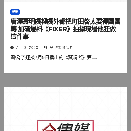
娛樂
唐澤壽明戲裡戲外都把町田啓太耍得團團
轉 加碼爆料《FIXER》拍攝現場他狂做
這件事
7 月 3, 2023
今傳媒 陳昱均
圖/為了迎接7月9日播出的《藏鏡者》第二...