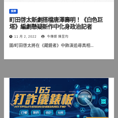
娛樂
町田啓太新劇搭檔唐澤壽明！《白色巨
塔》編劇懸疑新作中化身政治記者
11 月 2, 2022
今傳媒 陳昱均
圖/町田啓太將在《藏鏡者》中飾演追尋真相...