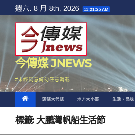
Skip
週六. 8 月 8th, 2026
11:21:26 AM
to
content
今傳媒 JNEWS
#未經同意請勿任意轉載
頭條大代誌
地方大小事
生活、品味
標籤:
大鵬灣帆船生活節