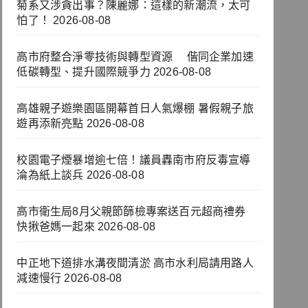
菊系又涉貪出事？陳麗娜：這樣的新潮流，太可
怕了！
2026-08-08
高市府整合淨零技術與轉型資源 偕同企業加速
低碳轉型、提升國際競爭力
2026-08-08
高雄親子遊樂園區開幕首日人氣爆棚 暑假親子旅
遊再添新亮點
2026-08-08
校園電子煙暴增逾七倍！議員轟南市府反毒宣導
淪為紙上談兵
2026-08-08
高市衛生局8月父親節篩檢專案送百元超商禮券
快揪爸媽一起來
2026-08-08
中正地下道排水溝夜間清淤 高市水利局請用路人
減速慢行
2026-08-08