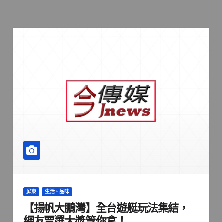
屏東
生活、品味
【揚帆大鵬灣】全台遊艇玩法集結，
網友票選大獎等你拿！