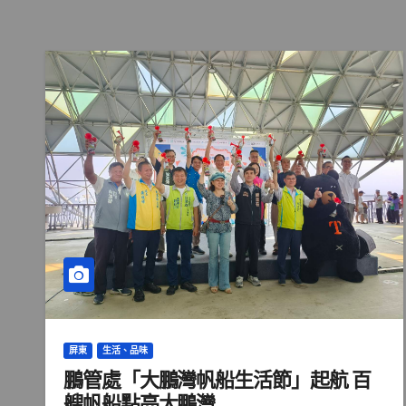
屏東
生活、品味
鵬管處「大鵬灣帆船生活節」起航 百
艘帆船點亮大鵬灣