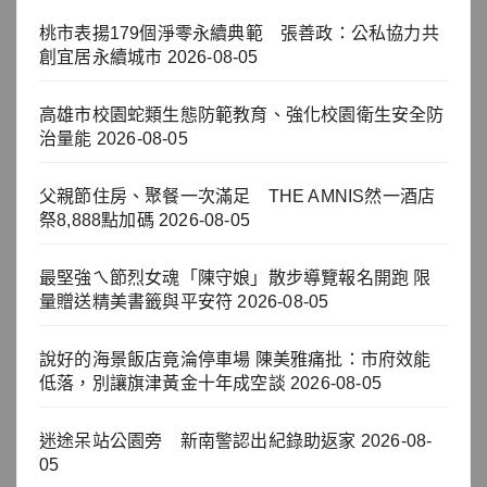
桃市表揚179個淨零永續典範 張善政：公私協力共
創宜居永續城市
2026-08-05
高雄市校園蛇類生態防範教育、強化校園衛生安全防
治量能
2026-08-05
父親節住房、聚餐一次滿足 THE AMNIS然一酒店
祭8,888點加碼
2026-08-05
最堅強ㄟ節烈女魂「陳守娘」散步導覽報名開跑 限
量贈送精美書籤與平安符
2026-08-05
說好的海景飯店竟淪停車場 陳美雅痛批：市府效能
低落，別讓旗津黃金十年成空談
2026-08-05
迷途呆站公園旁 新南警認出紀錄助返家
2026-08-
05