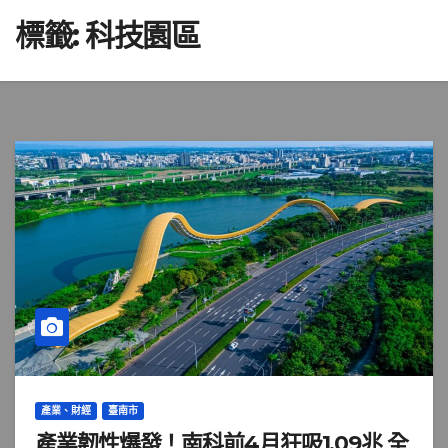
標籤:
科技園區
產業、財經
臺南市
產業韌性爆發！南科前4月狂吸1.09兆 全