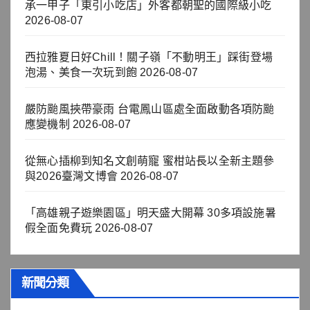
承一甲子「東引小吃店」外客都朝聖的國際級小吃
2026-08-07
西拉雅夏日好Chill！關子嶺「不動明王」踩街登場
泡湯、美食一次玩到飽
2026-08-07
嚴防颱風挾帶豪雨 台電鳳山區處全面啟動各項防颱
應變機制
2026-08-07
從無心插柳到知名文創萌寵 蜜柑站長以全新主題參
與2026臺灣文博會
2026-08-07
「高雄親子遊樂園區」明天盛大開幕 30多項設施暑
假全面免費玩
2026-08-07
新聞分類