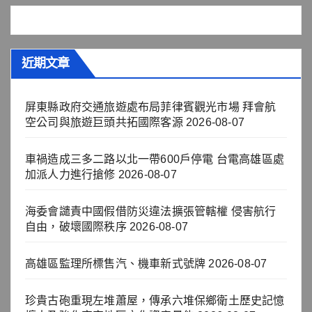
近期文章
屏東縣政府交通旅遊處布局菲律賓觀光市場 拜會航
空公司與旅遊巨頭共拓國際客源
2026-08-07
車禍造成三多二路以北一帶600戶停電 台電高雄區處
加派人力進行搶修
2026-08-07
海委會譴責中國假借防災違法擴張管轄權 侵害航行
自由，破壞國際秩序
2026-08-07
高雄區監理所標售汽、機車新式號牌
2026-08-07
珍貴古砲重現左堆蕭屋，傳承六堆保鄉衛土歷史記憶