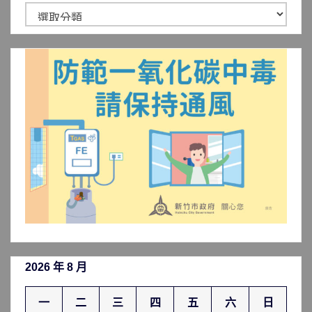
新
聞
分
類
2026 年 8 月
一
二
三
四
五
六
日