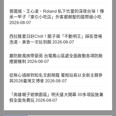
曾國城、王心凌、Roland 私下也愛的深夜台味！傳
承一甲子「東引小吃店」外客都朝聖的國際級小吃
2026-08-07
西拉雅夏日好Chill！關子嶺「不動明王」踩街登場
泡湯、美食一次玩到飽
2026-08-07
嚴防颱風挾帶豪雨 台電鳳山區處全面啟動各項防颱
應變機制
2026-08-07
從無心插柳到知名文創萌寵 蜜柑站長以全新主題參
與2026臺灣文博會
2026-08-07
「高雄親子遊樂園區」明天盛大開幕 30多項設施暑
假全面免費玩
2026-08-07