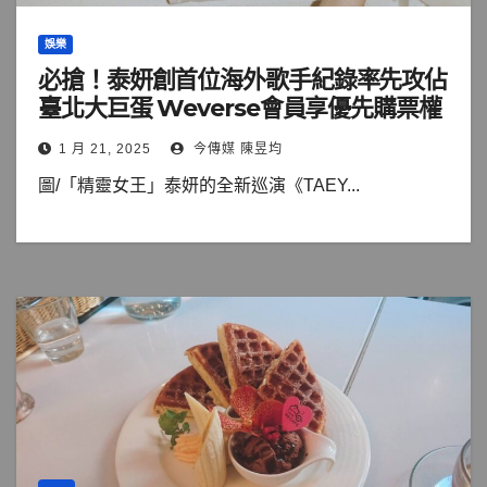
娛樂
必搶！泰妍創首位海外歌手紀錄率先攻佔
臺北大巨蛋 Weverse會員享優先購票權
1 月 21, 2025
今傳媒 陳昱均
圖/「精靈女王」泰妍的全新巡演《TAEY...