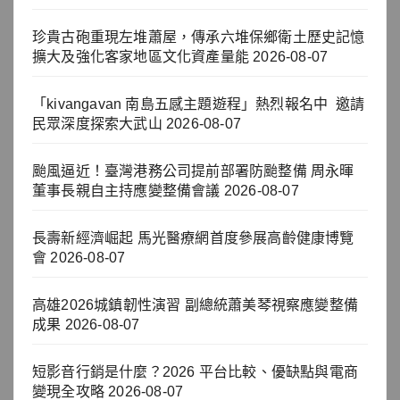
珍貴古砲重現左堆蕭屋，傳承六堆保鄉衛土歷史記憶
擴大及強化客家地區文化資產量能
2026-08-07
「kivangavan 南島五感主題遊程」熱烈報名中 邀請
民眾深度探索大武山
2026-08-07
颱風逼近！臺灣港務公司提前部署防颱整備 周永暉
董事長親自主持應變整備會議
2026-08-07
長壽新經濟崛起 馬光醫療網首度參展高齡健康博覽
會
2026-08-07
高雄2026城鎮韌性演習 副總統蕭美琴視察應變整備
成果
2026-08-07
短影音行銷是什麼？2026 平台比較、優缺點與電商
變現全攻略
2026-08-07