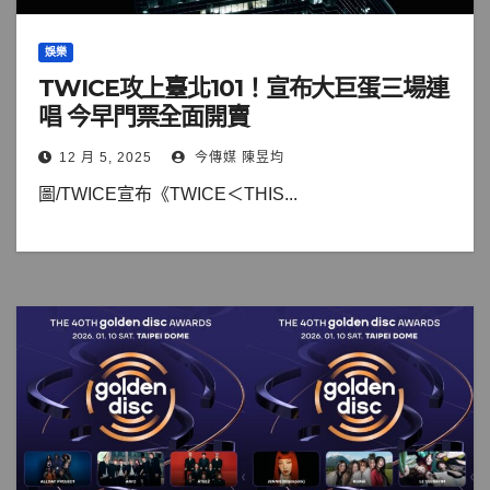
娛樂
TWICE攻上臺北101！宣布大巨蛋三場連
唱 今早門票全面開賣
12 月 5, 2025
今傳媒 陳昱均
圖/TWICE宣布《TWICE＜THIS...