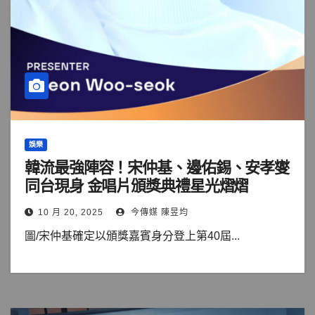
娛樂
韓流最強陣容！宋仲基、邊佑錫、安孝燮
同台現身 金唱片頒獎典禮星光熠熠
10 月 20, 2025
今傳媒 陳昱均
圖/宋仲基確定以頒獎嘉賓身分登上第40屆...