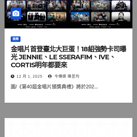
娛樂
金唱片首登臺北大巨蛋！18組強勢卡司曝
光 JENNIE、LE SSERAFIM、IVE、
CORTIS明年都要來
12 月 1, 2025
今傳媒 陳昱均
圖/《第40屆金唱片頒獎典禮》將於202...