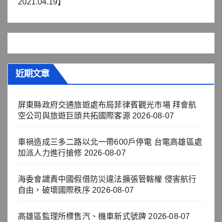
2021.04.19】
近期文章
屏東縣政府交通旅遊處布局菲律賓觀光市場 拜會航
空公司與旅遊巨頭共拓國際客源
2026-08-07
車禍造成三多二路以北一帶600戶停電 台電高雄區處
加派人力進行搶修
2026-08-07
海委會譴責中國假借防災違法擴張管轄權 侵害航行
自由，破壞國際秩序
2026-08-07
高雄區監理所標售汽、機車新式號牌
2026-08-07