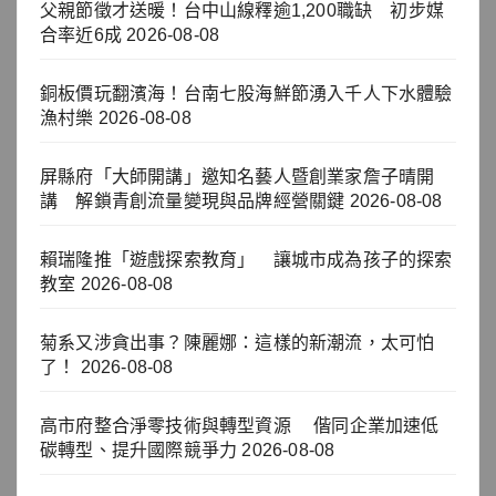
父親節徵才送暖！台中山線釋逾1,200職缺 初步媒
合率近6成
2026-08-08
銅板價玩翻濱海！台南七股海鮮節湧入千人下水體驗
漁村樂
2026-08-08
屏縣府「大師開講」邀知名藝人暨創業家詹子晴開
講 解鎖青創流量變現與品牌經營關鍵
2026-08-08
賴瑞隆推「遊戲探索教育」 讓城市成為孩子的探索
教室
2026-08-08
菊系又涉貪出事？陳麗娜：這樣的新潮流，太可怕
了！
2026-08-08
高市府整合淨零技術與轉型資源 偕同企業加速低
碳轉型、提升國際競爭力
2026-08-08