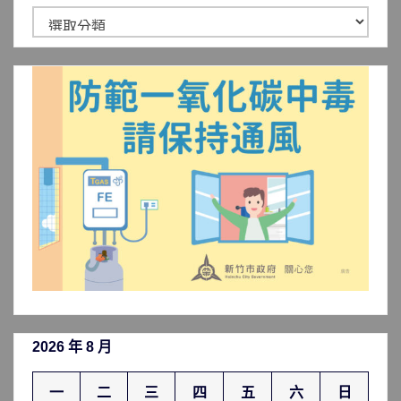
新
聞
分
類
2026 年 8 月
一
二
三
四
五
六
日