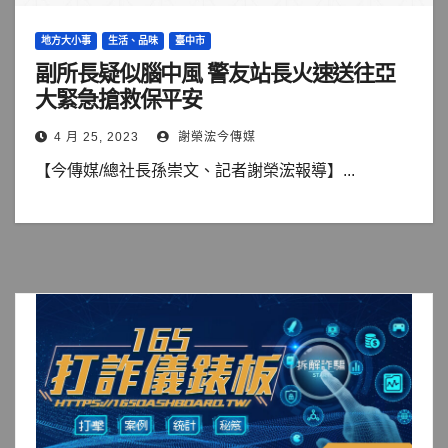
地方大小事
生活、品味
臺中市
副所長疑似腦中風 警友站長火速送往亞
大緊急搶救保平安
4 月 25, 2023
謝榮浤今傳媒
【今傳媒/總社長孫崇文、記者謝榮浤報導】...