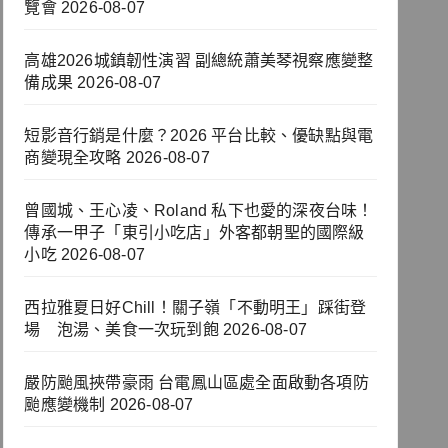
覽會
2026-08-07
高雄2026城鎮韌性演習 副總統蕭美琴視察應變整
備成果
2026-08-07
短影音行銷是什麼？2026 平台比較、優缺點與電
商變現全攻略
2026-08-07
曾國城、王心凌、Roland 私下也愛的深夜台味！
傳承一甲子「東引小吃店」外客都朝聖的國際級
小吃
2026-08-07
西拉雅夏日好Chill！關子嶺「不動明王」踩街登
場 泡湯、美食一次玩到飽
2026-08-07
嚴防颱風挾帶豪雨 台電鳳山區處全面啟動各項防
颱應變機制
2026-08-07