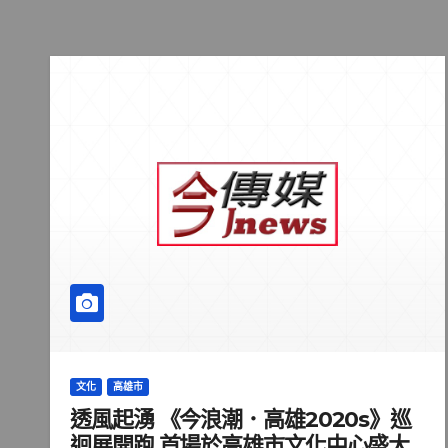
文化
高雄市
透風起湧 《今浪潮．高雄2020s》巡
迴展開跑 首場於高雄市文化中心盛大