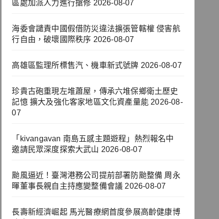
區處加派人力進行搶修
2026-08-07
海委會譴責中國假借防災違法擴張管轄權 侵害航
行自由，破壞國際秩序
2026-08-07
高雄區監理所標售汽、機車新式號牌
2026-08-07
珍貴古砲重現左堆蕭屋，傳承六堆保鄉衛土歷史
記憶 擴大及強化客家地區文化資產量能
2026-08-
07
「kivangavan 南島五感主題遊程」熱烈報名中
邀請民眾深度探索大武山
2026-08-07
颱風逼近！臺灣港務公司提前部署防颱整備 周永
暉董事長親自主持應變整備會議
2026-08-07
長壽新經濟崛起 馬光醫療網首度參展高齡健康博