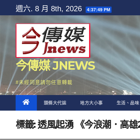
Skip
週六. 8 月 8th, 2026
4:37:50 PM
to
content
今傳媒 JNEWS
#未經同意請勿任意轉載
頭條大代誌
地方大小事
生活、品味
標籤:
透風起湧 《今浪潮．高雄