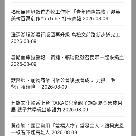
揭密無國界數位遊牧工作術 「青年國際論壇」邀英
美韓百萬創作YouTuber打卡高雄
2026-08-09
澄清湖環湖漫行版圖再升級 鳥松文前路新步道完工
2026-08-09
暑期血庫拉警報 黃捷、賴瑞隆號召民眾一起來捐血
2026-08-09
獸醫師、寵物商業同業公會後援會成立 力挺「毛
爸」賴瑞隆！
2026-08-09
七族文化輪番上台 TAKAO兒童親子族語夏令營成果
展 親子共學玩出族語力
2026-08-09
黃彥毓：國民黨用「雙標人物」當發言人，跟柯志恩
一樣看不起高雄人
2026-08-09