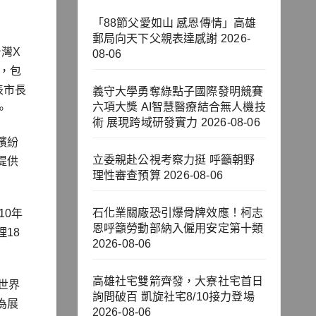
「88節父愛如山 感恩傳情」高雄
郵局向天下父親表達感謝
2026-
灣X
08-06
作，包
表市長
義守大學勇奪綠點子國際發明競賽
六項大獎 AI智慧醫療結合無人機技
。
術 展現跨域研發實力
2026-08-06
繽紛
立委親赴公視考察力挺 呼籲朝野
提供
理性審查預算
2026-08-06
石化業關廠恐引爆骨牌效應！柯志
10年
恩呼籲勞動部納入僱用安定第十類
18
2026-08-06
高雄社宅雙箭齊發，大寮社宅首日
世界
詢問破百 凱旋社宅8/10接力登場
為展
2026-08-06