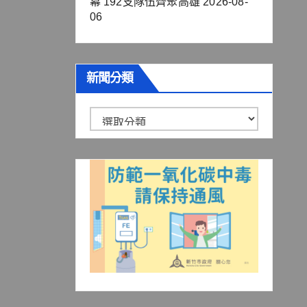
幕 192支隊伍齊聚高雄
2026-08-
06
新聞分類
新
聞
分
類