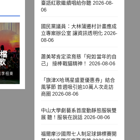
臺語紅歌繼續唱給你聽
2026-08-
06
國民黨議員：大林蒲遷村計畫應成
立專案辦公室 讓資訊透明化
2026-
08-06
強檔
蕭美琴肯定梁育慈「宛如當年的自
歌
己」 接棒戰貓精神！
2026-08-06
 臺
者李祖東
聽
「旗津X哈瑪星盛夏優惠券」結合
風箏節 首週吸引逾10萬人次走訪
商圈
2026-08-06
中山大學劇藝系首度動靜態服裝雙
展 聽！服裝在說話
2026-08-06
福爾摩沙國際七人制足球錦標賽開