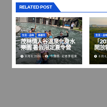
RELATED POST
生活、品味
高雄市
生活、品
茂林情人谷溫泉化身水
「2
樂園 暑假限定夏令營
開放
快帶帶孩子去放電
程帶
8 月 6, 2026
今傳媒- 記者李祖東
8 月 6,