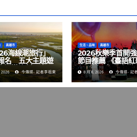
味
高雄市
生活、品味
高雄市
026海線潮旅行」
2026秋樂季首開
報名 五大主題遊
節目推薦 《臺語紅
你漫遊漁村風光
Ⅲ》彼个年代音樂會
 2026
今傳媒- 記者李祖東
8 月 6, 2026
今傳媒- 記
語紅歌繼續唱給你