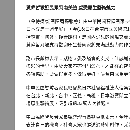
黃偉哲歡迎民眾到南美館 感受原生藝術魅力
（今傳媒/記者陳宥森報導）
由中華民國智障者家長
日本交流十週年展」，今(16)日在台南市立美術館
括繪畫、陶藝、複合媒材，是國內少見的國際交流
黃偉哲到場支持歡迎原生藝術家將充滿感動力的作
副市長戴謙表示：感謝立委及議會的支持，並感謝
多彩的世界，由於大家不吝付出愛心，才能在心智
各項協助，要做得更多、做得更好，讓台南成為更
中華民國智障者家長總會與日本社會福祉法人信楽會
在台北、新北、台中、嘉義、高雄、日本滋賀縣立
場原生藝術展，吸引超過33萬人次參觀。
中華民國智障者家長總會理事長劉貞鳳表示，今年
表達自己的機會，社會大眾也能透過藝術創作，感