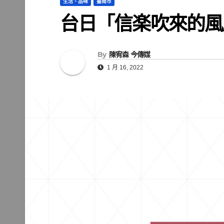
生活、品味
臺南市
台日「信楽吹來的
By
陳宥森 今傳媒
1 月 16, 2022