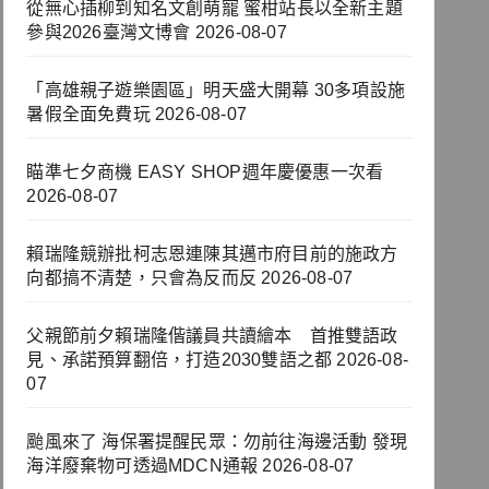
從無心插柳到知名文創萌寵 蜜柑站長以全新主題
參與2026臺灣文博會
2026-08-07
「高雄親子遊樂園區」明天盛大開幕 30多項設施
暑假全面免費玩
2026-08-07
瞄準七夕商機 EASY SHOP週年慶優惠一次看
2026-08-07
賴瑞隆競辦批柯志恩連陳其邁市府目前的施政方
向都搞不清楚，只會為反而反
2026-08-07
父親節前夕賴瑞隆偕議員共讀繪本 首推雙語政
見、承諾預算翻倍，打造2030雙語之都
2026-08-
07
颱風來了 海保署提醒民眾：勿前往海邊活動 發現
海洋廢棄物可透過MDCN通報
2026-08-07