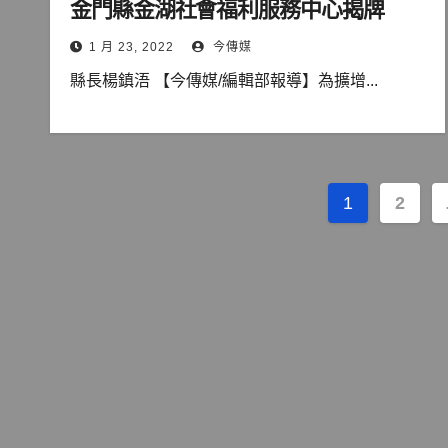
金門縣金湖社會福利服務中心揭牌
1 月 23, 2022
今傳媒
縣長楊鎮浯 【今傳媒/編輯部報導】為擴增...
文
1
2
章
分
頁