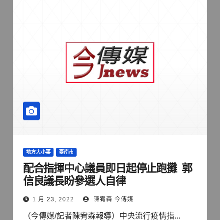
地方大小事
臺南市
配合指揮中心議員即日起停止跑攤 郭
信良議長盼參選人自律
1 月 23, 2022
陳宥森 今傳媒
（今傳媒/記者陳宥森報導）中央流行疫情指...