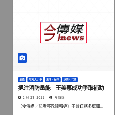
嘉義
地方大小事
生活、品味
頭條大代誌
挹注消防量能 王美惠成功爭取補助
1 月 23, 2022
今傳媒
〔今傳媒／記者郭政隆報導〕不論任務多麼艱...