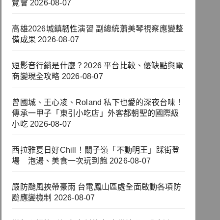
覽會
2026-08-07
高雄2026城鎮韌性演習 副總統蕭美琴視察應變整
備成果
2026-08-07
短影音行銷是什麼？2026 平台比較、優缺點與電
商變現全攻略
2026-08-07
曾國城、王心凌、Roland 私下也愛的深夜台味！
傳承一甲子「東引小吃店」外客都朝聖的國際級
小吃
2026-08-07
西拉雅夏日好Chill！關子嶺「不動明王」踩街登
場 泡湯、美食一次玩到飽
2026-08-07
嚴防颱風挾帶豪雨 台電鳳山區處全面啟動各項防
颱應變機制
2026-08-07