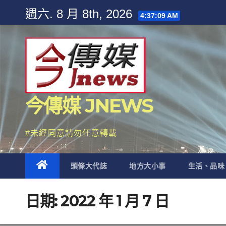
Skip
週六. 8 月 8th, 2026
4:37:10 AM
to
content
今傳媒 JNEWS
#未經同意請勿任意轉載
頭條大代誌
地方大小事
生活、品味
日期:
2022 年 1 月 7 日