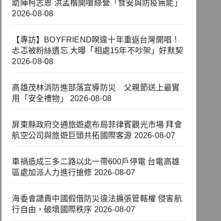
助陣柯志恩 洪孟楷開嗆綠營「食安與防疫無能」
2026-08-08
【專訪】BOYFRIEND睽違十年重返台灣開唱！
忐忑被粉絲遺忘 大曝「相處15年不吵架」好默契
2026-08-08
高雄茂林消防進部落宣導防災 父親節送上最實
用「安全禮物」
2026-08-08
屏東縣政府交通旅遊處布局菲律賓觀光市場 拜會
航空公司與旅遊巨頭共拓國際客源
2026-08-07
車禍造成三多二路以北一帶600戶停電 台電高雄
區處加派人力進行搶修
2026-08-07
海委會譴責中國假借防災違法擴張管轄權 侵害航
行自由，破壞國際秩序
2026-08-07