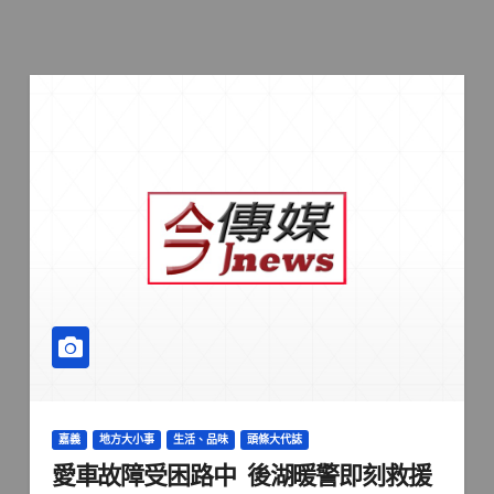
嘉義
地方大小事
生活、品味
頭條大代誌
愛車故障受困路中 後湖暖警即刻救援