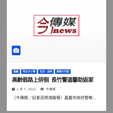
嘉義
地方大小事
生活、品味
頭條大代誌
高齡翁路上徘徊 長竹警溫馨助返家
1 月 7, 2022
今傳媒
〔今傳媒／記者呂明鴻報導〕嘉義市政府警察...