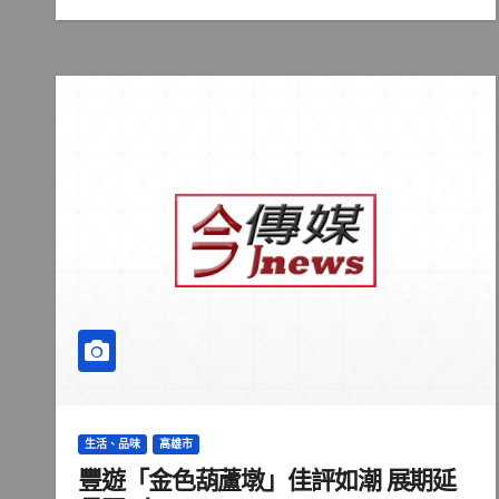
生活、品味
高雄市
豐遊「金色葫蘆墩」佳評如潮 展期延