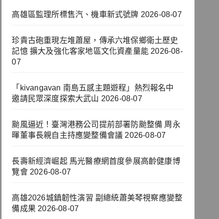
高雄區監理所標售汽、機車新式號牌
2026-08-07
珍貴古砲重現左堆蕭屋，傳承六堆保鄉衛土歷史
記憶 擴大及強化客家地區文化資產量能
2026-08-
07
「kivangavan 南島五感主題遊程」熱烈報名中
邀請民眾深度探索大武山
2026-08-07
颱風逼近！臺灣港務公司提前部署防颱整備 周永
暉董事長親自主持應變整備會議
2026-08-07
長壽新經濟崛起 馬光醫療網首度參展高齡健康博
覽會
2026-08-07
高雄2026城鎮韌性演習 副總統蕭美琴視察應變整
備成果
2026-08-07