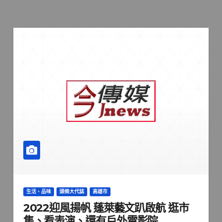
生活、品味
頭條大代誌
高雄市
2022迎風揚帆 蓬萊藝文趴啟航 逛市
集、看表演、還有戶外電影院