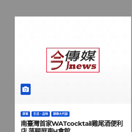
屏東
生活、品味
頭條大代誌
南臺灣首家WATcocktail雞尾酒便利
店 落腳屏東H會館