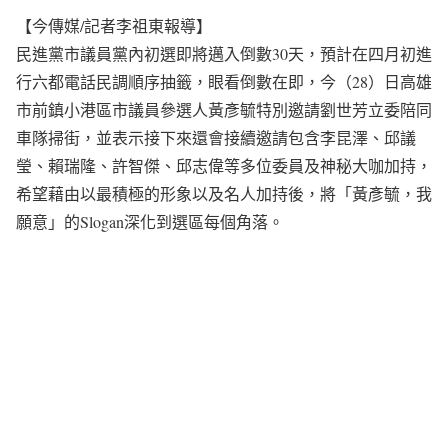
【今傳媒/記者李祖東報導】
民進黨市議員黨內初選即將邁入倒數30天，預計在四月初進
行六都電話民調順序抽籤，眼看倒數在即，今（28）日高雄
市前鎮小港區市議員參選人黃彥毓特別邀請劉世芳立委陪同
車隊掃街，並表示接下來還會接續邀請包含李昆澤、邱議
瑩、賴瑞隆、許智傑、邱志偉等多位委員及神秘大咖加持，
希望藉由以最積極的形象以及名人加持後，將「黃彥毓，我
願意」的Slogan深化到選區每個角落。