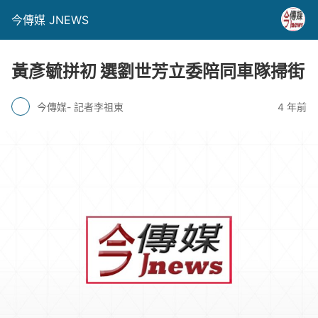
今傳媒 JNEWS
黃彥毓拼初 選劉世芳立委陪同車隊掃街
今傳媒- 記者李祖東
4 年前