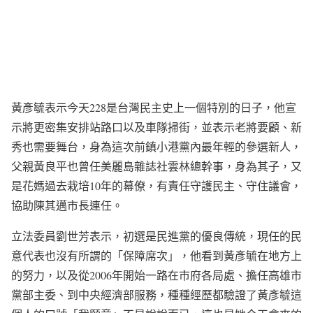
黃彥毓表示今天228是台灣民主史上一個特別的日子，他宣
示將更密集安排站路口以及車隊掃街，並表示老將要顧、新
秀也需要舞台，身為這次前鎮小港黨內最年輕的參選新人，
父親黃良平也曾任美麗島雜誌社雲林總幹事，身為其子，又
是花媽過去栽培10年的幕僚，有責任守護民主、守住議會，
協助陳其邁市長連任。
立法委員劉世芳表示，初選是民進黨的優良傳統，現任的民
意代表也沒有所謂的「保障席次」，他看到黃彥毓在地方上
的努力，以及從2006年開始一路在市府各局處、擔任高雄市
黨部主委、到中央經濟部服務，種種經歷都驗證了黃彥毓這