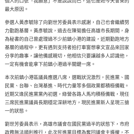
個人的口號「我願意」不是說說而已，這也是她今天會來的
最大原因。
參選人黃彥毓除了向劉世芳委員表示感謝，自己也會繼續努
力勤跑基層。黃彥毓說，過去在陳菊擔任高雄市長期間，身
為秘書的自己曾處理過不少前鎮小港的建設，近期勤跑地方
基層的過程中，更有遇到支持者拍打車窗想拿文宣品來回家
分享的趣事，讓他備感親切，他相信只要讓越多人認識他，
一定有機會能拿下前鎮小港過半關鍵一席。
本次前鎮小港區議員應選八席，選戰狀況激烈，民進黨、國
民黨、台聯、台灣基進、時代力量等多個政黨都積極備戰。
近期又逢民進黨黨內初選，綠營各路人馬均積極備戰，現任
三席民進黨議員長期穩定深耕地方，現民進黨新人呈現三搶
一的狀態。
劉世芳委員表示，高雄市議會在國民黨過半的狀態下，市府
政務無法順利推行，此次民進黨目標為奪回議會主導權，不