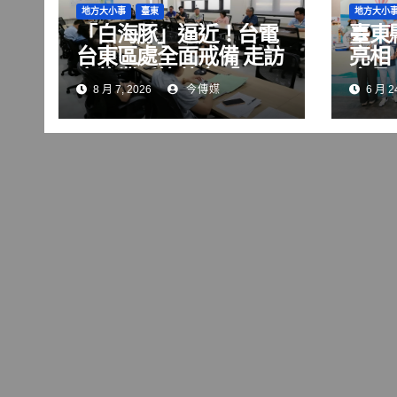
地方大小事
臺東
地方大小
「白海豚」逼近！台電
臺東
台東區處全面戒備 走訪
亮相
畜牧業呼籲落實「用
食品
8 月 7, 2026
今傳媒
6 月 24
電」檢查
機