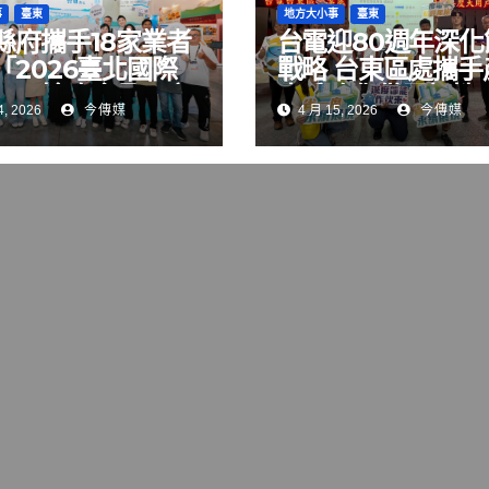
事
臺東
地方大小事
臺東
縣府攜手18家業者
台電迎80週年深化
「2026臺北國際
戰略 台東區處攜手
展」搶攻食品展商
大戶強化供電韌性
, 2026
今傳媒
4 月 15, 2026
今傳媒