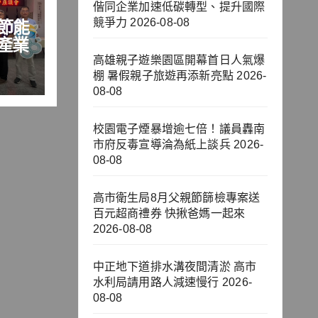
偕同企業加速低碳轉型、提升國際
競爭力
2026-08-08
節能
產業
高雄親子遊樂園區開幕首日人氣爆
棚 暑假親子旅遊再添新亮點
2026-
08-08
校園電子煙暴增逾七倍！議員轟南
市府反毒宣導淪為紙上談兵
2026-
08-08
高市衛生局8月父親節篩檢專案送
百元超商禮券 快揪爸媽一起來
2026-08-08
中正地下道排水溝夜間清淤 高市
水利局請用路人減速慢行
2026-
08-08