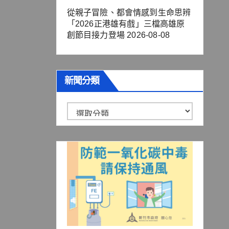
從親子冒險、都會情感到生命思辨
「2026正港雄有戲」三檔高雄原
創節目接力登場
2026-08-08
新聞分類
新
聞
分
類