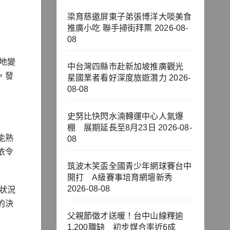
梁育慈邀屏東子弟張博洋大啖美食
推廣小吃 聯手掃街拜票
2026-08-
08
地變
中台灣四縣市赴新加坡推廣觀光
，發
星國業者看好深度旅遊潛力
2026-
08-08
史努比快閃水湳轉運中心人氣爆
棚 展期延長至8月23日
2026-08-
能熟
08
依令
筑波木笑盃全國青少年網球賽台中
開打 A級賽事培育網壇新秀
2026-08-08
狀況
的決
父親節徵才送暖！台中山線釋逾
1,200職缺 初步媒合率近6成