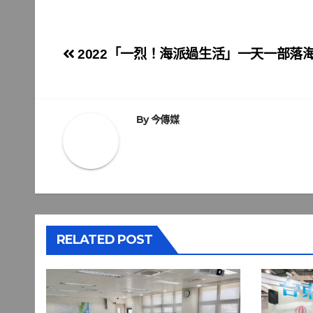
文
2022「一烈！海派過生活」一天一部落
章
導
By
今傳媒
覽
RELATED POST