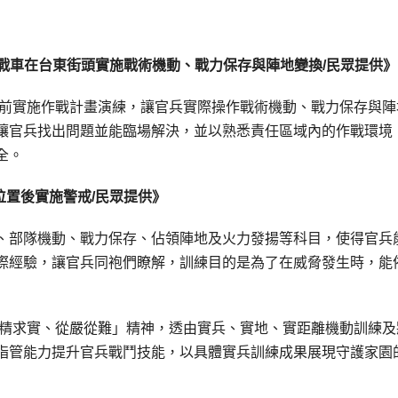
A3戰車在台東街頭實施戰術機動、戰力保存與陣地變換/民眾提供》
日前實施作戰計畫演練，讓官兵實際操作戰術機動、戰力保存與陣
讓官兵找出問題並能臨場解決，並以熟悉責任區域內的作戰環境
全。
術位置後實施警戒/民眾提供》
、部隊機動、戰力保存、佔領陣地及火力發揚等科目，使得官兵
際經驗，讓官兵同袍們瞭解，訓練目的是為了在威脅發生時，能
求精求實、從嚴從難」精神，透由實兵、實地、實距離機動訓練及
指管能力提升官兵戰鬥技能，以具體實兵訓練成果展現守護家園