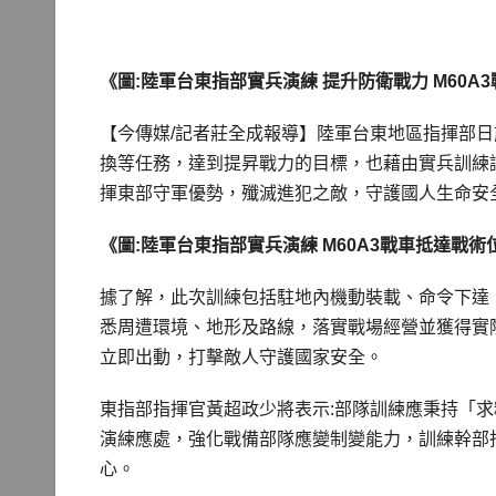
《圖:陸軍台東指部實兵演練 提升防衛戰力 M60
【今傳媒/記者莊全成報導】陸軍台東地區指揮部
換等任務，達到提昇戰力的目標，也藉由實兵訓練
揮東部守軍優勢，殲滅進犯之敵，守護國人生命安
《圖:陸軍台東指部實兵演練 M60A3戰車抵達戰
據了解，此次訓練包括駐地內機動裝載、命令下達
悉周遭環境、地形及路線，落實戰場經營並獲得實
立即出動，打擊敵人守護國家安全。
東指部指揮官黃超政少將表示:部隊訓練應秉持「
演練應處，強化戰備部隊應變制變能力，訓練幹部
心。