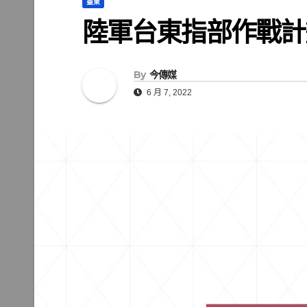
臺東
陸軍台東指部作戰計
By
今傳媒
6 月 7, 2022