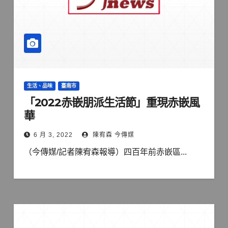
生活、品味
臺南市
「2022赤嵌朋派生活節」重現赤嵌風
華
6 月 3, 2022
陳宥森 今傳媒
（今傳媒/記者陳宥森報導）四百年前赤嵌區...