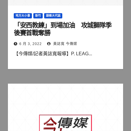
地方大小事
新竹
頭條大代誌
「安西教練」到場加油 攻城獅隊季
後賽首戰奪勝
6 月 3, 2022
黃誌寬 今傳媒
【今傳媒/記者黃誌寬報導】P. LEAG...