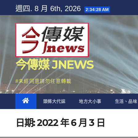
Skip
週四. 8 月 6th, 2026
2:34:29 AM
to
content
今傳媒 JNEWS
#未經同意請勿任意轉載
頭條大代誌
地方大小事
生活、品味
日期:
2022 年 6 月 3 日