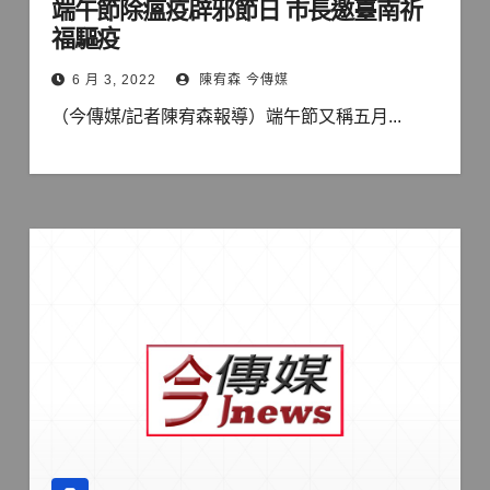
端午節除瘟疫辟邪節日 市長邀臺南祈
福驅疫
6 月 3, 2022
陳宥森 今傳媒
（今傳媒/記者陳宥森報導）端午節又稱五月...