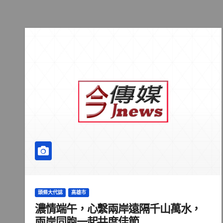
頭條大代誌
高雄市
濃情端午，心繫兩岸遠隔千山萬水，
兩岸同胞一起共度佳節