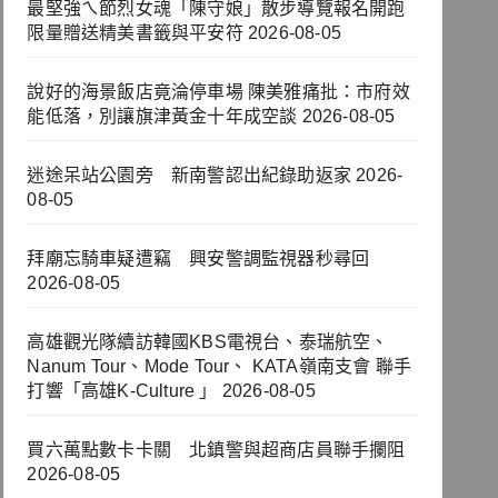
最堅強ㄟ節烈女魂「陳守娘」散步導覽報名開跑
限量贈送精美書籤與平安符
2026-08-05
說好的海景飯店竟淪停車場 陳美雅痛批：市府效
能低落，別讓旗津黃金十年成空談
2026-08-05
迷途呆站公園旁 新南警認出紀錄助返家
2026-
08-05
拜廟忘騎車疑遭竊 興安警調監視器秒尋回
2026-08-05
高雄觀光隊續訪韓國KBS電視台、泰瑞航空、
Nanum Tour、Mode Tour、 KATA嶺南支會 聯手
打響「高雄K-Culture 」
2026-08-05
買六萬點數卡卡關 北鎮警與超商店員聯手攔阻
2026-08-05