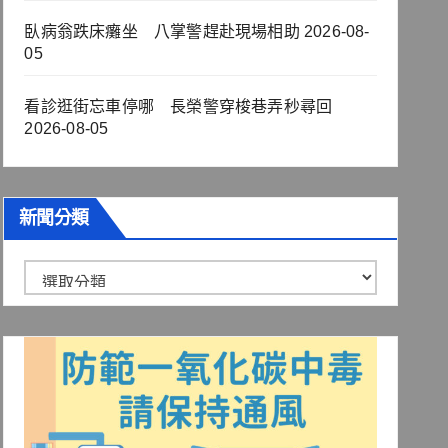
臥病翁跌床癱坐 八掌警趕赴現場相助
2026-08-
05
看診逛街忘車停哪 長榮警穿梭巷弄秒尋回
2026-08-05
新聞分類
新
聞
分
類