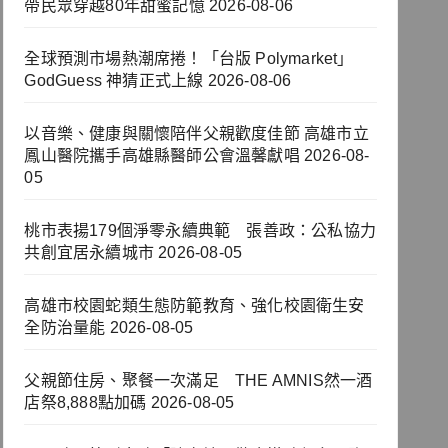
帶民眾穿越80年甜蜜記憶
2026-08-06
全球預測市場熱潮席捲！「台版 Polymarket」
GodGuess 神猜正式上線
2026-08-06
以音樂、健康與關懷陪伴父親歡度佳節 高雄市立
鳳山醫院攜手高雄縣醫師公會溫馨獻唱
2026-08-
05
桃市表揚179個淨零永續典範 張善政：公私協力
共創宜居永續城市
2026-08-05
高雄市校園蛇類生態防範教育、強化校園衛生安
全防治量能
2026-08-05
父親節住房、聚餐一次滿足 THE AMNIS然一酒
店祭8,888點加碼
2026-08-05