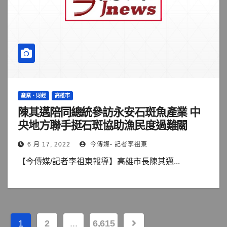
產業、財經
高雄市
陳其邁陪同總統參訪永安石斑魚產業 中
央地方聯手挺石斑協助漁民度過難關
6 月 17, 2022
今傳媒- 記者李祖東
【今傳媒/記者李祖東報導】高雄市長陳其邁...
文
1
2
...
6,615