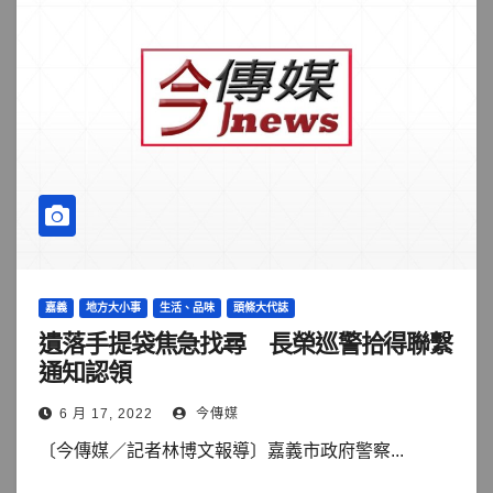
嘉義
地方大小事
生活、品味
頭條大代誌
遺落手提袋焦急找尋 長榮巡警拾得聯繫
通知認領
6 月 17, 2022
今傳媒
〔今傳媒／記者林博文報導〕嘉義市政府警察...