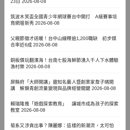
23日
2026-08-08
筑波木笑盃全國青少年網球賽台中開打 A級賽事培
育網壇新秀
2026-08-08
父親節徵才送暖！台中山線釋逾1,200職缺 初步媒
合率近6成
2026-08-08
銅板價玩翻濱海！台南七股海鮮節湧入千人下水體驗
漁村樂
2026-08-08
屏縣府「大師開講」邀知名藝人暨創業家詹子晴開
講 解鎖青創流量變現與品牌經營關鍵
2026-08-08
賴瑞隆推「遊戲探索教育」 讓城市成為孩子的探索
教室
2026-08-08
菊系又涉貪出事？陳麗娜：這樣的新潮流，太可怕