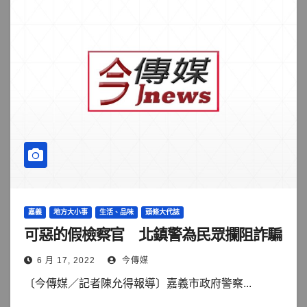
嘉義
地方大小事
生活、品味
頭條大代誌
可惡的假檢察官 北鎮警為民眾攔阻詐騙
6 月 17, 2022
今傳媒
〔今傳媒／記者陳允得報導〕嘉義市政府警察...