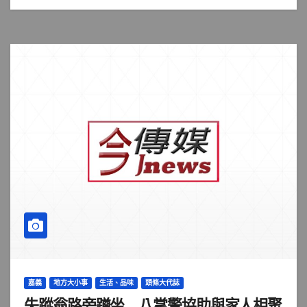
嘉義
地方大小事
生活、品味
頭條大代誌
失蹤翁路旁蹲坐 八掌警協助與家人相聚