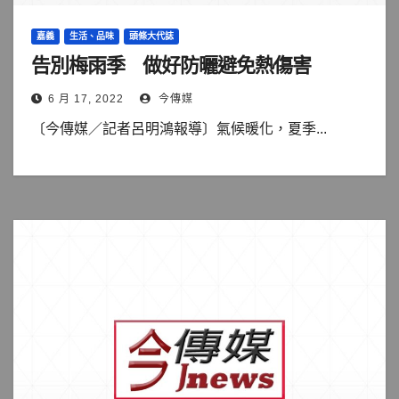
嘉義
生活、品味
頭條大代誌
告別梅雨季 做好防曬避免熱傷害
6 月 17, 2022
今傳媒
〔今傳媒／記者呂明鴻報導〕氣候暖化，夏季...