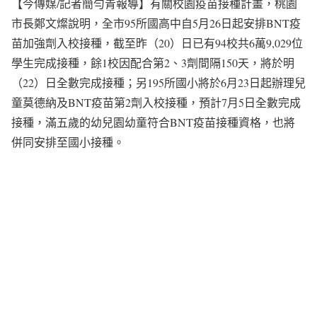
【今傳媒/記者簡勻青報導】有關校園疫苗接種計畫，桃園
市長鄭文燦說明，全市95所國高中自5月26日起安排BNT疫
苗加強劑入校接種，截至昨（20）日已有94校共6萬9,029位
學生完成接種，餘1校因配合第2、3劑間隔150天，將於明
（22）日全數完成接種；另195所國小將於6月23日起辦理兒
童莫德納及BNT疫苗第2劑入校接種，預計7月5日全數完成
接種，滿五歲的幼兒園幼童符合BNT疫苗接種資格，也將
併同安排至國小接種。