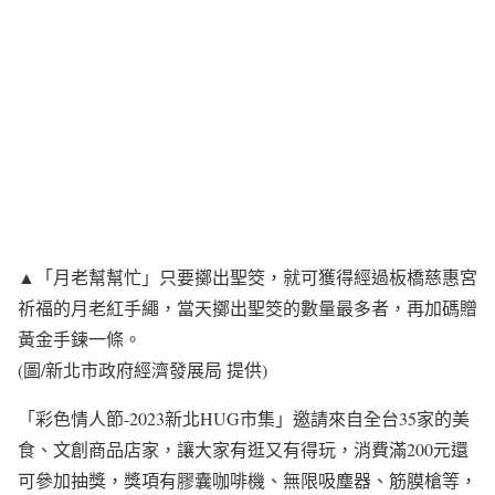
▲「月老幫幫忙」只要擲出聖筊，就可獲得經過板橋慈惠宮
祈福的月老紅手繩，當天擲出聖筊的數量最多者，再加碼贈
黃金手鍊一條。
(圖/新北市政府經濟發展局 提供)
「彩色情人節-2023新北HUG市集」邀請來自全台35家的美
食、文創商品店家，讓大家有逛又有得玩，消費滿200元還
可參加抽獎，獎項有膠囊咖啡機、無限吸塵器、筋膜槍等，