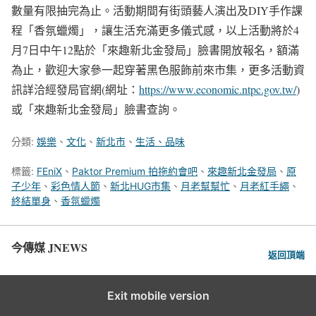
數量有限抽完為止。活動期間有街頭藝人演出及DIY手作課
程「香氛蠟燭」，讓生活充滿更多儀式感，以上活動將於4
月7日中午12點於「來趣新北金發局」臉書開放報名，額滿
為止，歡迎大家參一起穿著黑色服飾前來市集，更多活動資
訊詳洽經發局官網(網址：
https://www.economic.ntpc.gov.tw/
)
或「來趣新北金發局」臉書查詢。
分類:
娛樂
、
文化
、
新北市
、
生活、品味
標籤:
FEniX
、
Paktor Premium 拍拖約會吧
、
來趣新北金發局
、
原
子少年
、
彩色情人節
、
新北HUG市集
、
月老幫幫忙
、
月老紅手繩
、
終結單身
、
香氛蠟燭
今傳媒 JNEWS
返回頂端
Exit mobile version