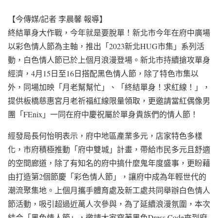
【今傳媒/記者 李晨馨 報導】
終結單身大作戰，今年就是要脫單！新北市今年在府中廣場
以彩色情人節為主軸，推出「2023新北HUG市集」系列活
動，白色情人節已於上個月浪漫登場。新北市持續搶攻單身
經濟，4月15日至16日搭配黑色情人節，除了特色市集以
外，同場加映「月老幫幫忙」、「終結單身！求紅線！」，
提供板橋慈惠宮月老祈福紅線限量領取，更邀請當紅偶像男
團「FEnix」一同在府中慶祝屬於單身貴族們的情人節！
經發局長何怡明表示，府中地區產業多元，店家特色多樣
化，市府積極推動「府中雙城」計畫，帶給市民多元且舒適
的空間廊道，除了有知名的府中搞什麼鬼年度盛事，更盼藉
由打造第2個節慶「彩色情人節」，讓府中成為年輕世代的
潮流聚集地。上個月攜手體育處及新工處共同舉辦白色情人
節活動，吸引超過近萬人次參與，為了延續浪漫氛圍，本次
結合「黑色情人節」，邀請大家穿著黑色Dress Code來到府