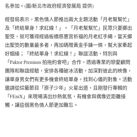
名參加。(圖/新北市政府經濟發展局 提供)
經發局表示，黑色情人節推出兩大主題活動「月老幫幫忙」
及「終結單身！求紅線！」。「月老幫幫忙」民眾只要擲出
聖筊，就可獲得經過板橋慈惠宮祈福的月老紅手繩，當天擲
出聖筊的數量最多者，再加碼贈黃金手鍊一條，幫大家牽起
好姻緣；「終結單身！求紅線！」聯誼活動，特別與
「Paktor Premium 拍拖約會吧」合作，透過專業的戀愛顧問
團隊和聯誼經驗，安排各種破冰活動，加深對彼此的映像，
讓單身男女們有更多機會終結單身，找到心儀的對象。活動
邀請從綜藝節目「原子少年」火星出道，且剛發行專輯的
「FEniX」來現場演出炒熱氣氛，有機會與偶像近距離接
觸，讓這個黑色情人節更加難忘。