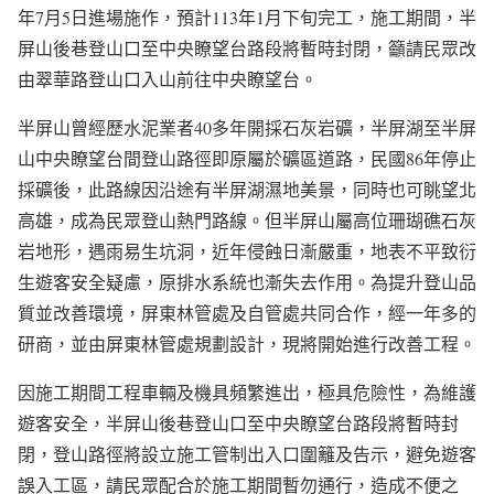
年7月5日進場施作，預計113年1月下旬完工，施工期間，半
屏山後巷登山口至中央瞭望台路段將暫時封閉，籲請民眾改
由翠華路登山口入山前往中央瞭望台。
半屏山曾經歷水泥業者40多年開採石灰岩礦，半屏湖至半屏
山中央瞭望台間登山路徑即原屬於礦區道路，民國86年停止
採礦後，此路線因沿途有半屏湖濕地美景，同時也可眺望北
高雄，成為民眾登山熱門路線。但半屏山屬高位珊瑚礁石灰
岩地形，遇雨易生坑洞，近年侵蝕日漸嚴重，地表不平致衍
生遊客安全疑慮，原排水系統也漸失去作用。為提升登山品
質並改善環境，屏東林管處及自管處共同合作，經一年多的
研商，並由屏東林管處規劃設計，現將開始進行改善工程。
因施工期間工程車輛及機具頻繁進出，極具危險性，為維護
遊客安全，半屏山後巷登山口至中央瞭望台路段將暫時封
閉，登山路徑將設立施工管制出入口圍籬及告示，避免遊客
誤入工區，請民眾配合於施工期間暫勿通行，造成不便之