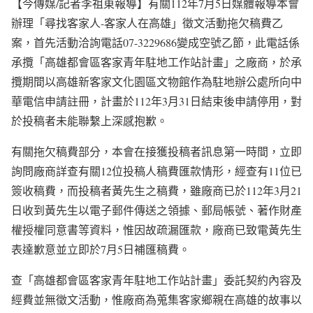
【今傳媒/記者李祖東報導】有關112年7月5日媒體報導本會
辦理「尋找客家人-客家人在高雄」徵文活動拖欠稿費乙
案，首先活動洽詢電話07-3229686變成空號乙節，此電話係
承攬「高雄都會區客家青年駐地工作站計畫」之廠商，於承
攬期間以高雄新客家文化園區文物館作為駐地辦公處所向中
華電信申請註冊，計畫於112年3月31日結束後申請停用，對
於投稿者未能聯繫上深感抱歉。
有關拖欠稿費部分，本會在接獲投稿者訊息第一時間，立即
詢問廠商詳查有關12位投稿人稿費匯款情形，經查有11位已
簽收稿費，而投稿者黃先生之稿費，雖廠商已於112年3月21
日收到黃先生以電子郵件傳送之領據、郵局帳號、著作財產
權授權同意書等資料，惟因故疏漏匯款，廠商已致電黃先生
表達歉意並立即於7月5日補匯稿費。
查「高雄都會區客家青年駐地工作站計畫」委託契約內容及
經費並無徵文活動，惟廠商為蒐集客家鄉親在高雄的故事以