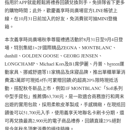
指用於APP就能輕鬆將禮券回饋兌換到手，免排隊省下更多
的購物時間；此外，歡慶義享時尚廣場官方LINE帳號上
線，在10月31日前加入的好友，免消費就可抽MINI登機
箱。
本次義享時尚廣場秋季尊寵禮遇活動於8月31日至9月4日登
場，特別集結1~2F國際精品ZEGNA、MONTBLANC、
dunhill、GOLDEN GOOSE、GEORG JENSEN、
LONGCHAMP、Michael Kors及B1席伊麗、丹普、bgreen運
動家具、挪威舒適等11家精品及床寢品牌，推出單櫃單筆消
費滿2萬即可現抵4仟(可累贈回饋)的超高20%限時現抵活
動，搭配秋冬新品上市，例如1F MONTBLANC「Soft系列
中型手提包」推薦價63,700元，是一款適合商務旅行和周末
出遊的實用包款，採用柔軟皮革製成，手感精緻，在現抵回
饋後可以51,700元入手，使用義享天地聯名卡刷卡分期，還
可再兌換最高2,900元的電子商品禮券，回饋直達23%絕對
是今年秋冬頂奢消費的絕佳時機。