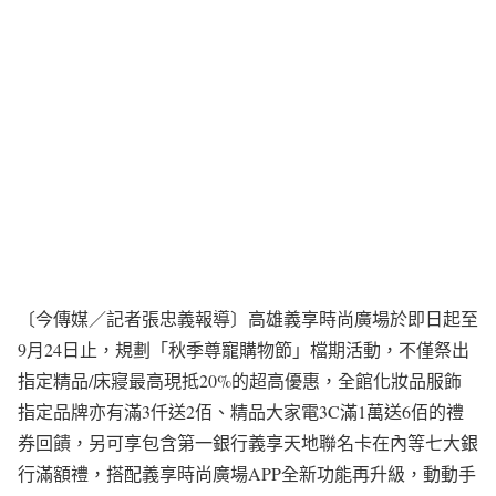
〔今傳媒／記者張忠義報導〕高雄義享時尚廣場於即日起至
9月24日止，規劃「秋季尊寵購物節」檔期活動，不僅祭出
指定精品/床寢最高現抵20%的超高優惠，全館化妝品服飾
指定品牌亦有滿3仟送2佰、精品大家電3C滿1萬送6佰的禮
券回饋，另可享包含第一銀行義享天地聯名卡在內等七大銀
行滿額禮，搭配義享時尚廣場APP全新功能再升級，動動手