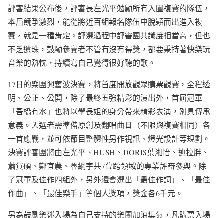
評審結果公布後，評審長左光平勉勵所有入圍複賽的隊伍，
本屆競爭激烈，能從將近百組報名隊伍中脫穎而出進入複
賽，就是一種肯定。評選過程中評審團共識度相當高，但也
不乏遺珠，鼓勵參賽者不管有沒有得獎，都要秉持著快樂玩
音樂的熱忱，持續寫自己覺得很好聽的歌。
17日的樂團興奮波決賽，將首度開放觀眾購票觀賽，全程透
明、公正、公開，除了最終五強精彩的演出外，首屆冠軍
「吾橋有水」也將以學長姐的身分帶來精彩表演，別具傳承
意義。入選者需準備原創及翻唱曲目（不限與複賽相同）各
一首應戰，並可依節目整體性另作視訊、燈光設計等規劃。
決賽評審團將由左光平、HUSH、DORIS葉湘怡、迪拉胖、
蕭賀碩、鄭宜農、魯綱宇共7位跨領域的專業評審參與。除
了冠軍及佳作四組外，另外還會選出「最佳作詞」、「最佳
作曲」、「最佳樂手」等個人獎項，獎金各6千元。
另為鼓勵樂迷入場為自己支持的樂團加油集氣，凡購票入場