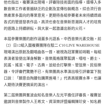
他也指出，複賽演出現場，評審除技術面的指導，還導入多
數音樂工作者普遍缺乏的企劃及宣傳包裝概念，綜合流行音
樂產業多面向的專業意見，更期待各組參賽者未來持續透過
各式的管道發表作品，高流也會在音樂新思潮與人才的培育
的道路上持續耕耘，與大家一起激盪出新的火花。
本屆參賽樂團的創作涵蓋多元語系，中西音樂元素交融，前
（2）日12組入圍複賽團隊在駁二 C10 LIVE WAREHOUSE
現場演出原創及翻唱曲各一首，被視為冠軍賽前哨戰。每組
表演者皆使出渾身解數，音樂風格匯聚藍調、嘻哈、爵士、
民謠、搖滾、電子、古典，並結合打擊樂、管弦樂、民俗樂
器，令評審們驚艷不已，有樂團高水準演出吸引評審當下脫
口說：「願意自掏腰包購票進場！」代表高競賽水準，也讓
人期待決賽更精采的演出。
第二屆樂團興奮波由知名音樂人左光平擔任評審長，複賽並
邀請到音樂製作人王希文、資深樂評暨編輯陳玠安、知名爵