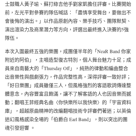
士鼓職人黃子瑜、蘇打綠吉他手劉家凱擔任評審。比賽開始
前，左光平對參賽的隊伍喊話：「盡情享受舞台，要做出不
會後悔的演出。」以作品原創內容、樂手技巧、團隊默契、
演出渲染力及商業潛力等方向，評選出最終進入決賽的5強
隊伍。
本次入圍最終五強的樂團，成團僅半年的「NeaR Band 你家
附近的阿伯」，主唱造型復古特別，個人舞台魅力十足；成
員來自南藝大的「Thursday Off」，純熟的律動和編曲整合
出音樂性與戲劇張力，作品完整性高，深得評審一致好評；
「好日樂團」成員雖僅三人，但風格強烈的客語歌詞傳達整
體意念，內容豐富且飽滿，讓不了解客語的人也因音樂而撼
動；翻唱王菲經典名曲〈你快樂所以我快樂〉的「宇宙資料
庫」，超越原曲精神的改編翻唱技術令評審們著迷；以英倫
迷幻風格感染全場的「伯爵白 Earl Band」，則以突出的團
魂引發迴響 。