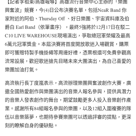
【記者李祖東/高雄報導】高雄流行音樂中心主辦的「樂團
興奮波」競賽，今(4)日公布決賽名單，包括NeaR Band 你
家附近的阿伯、Thursday Off 、好日樂團、宇宙資料庫及伯
爵白 Earl Band（依筆畫序），最終5強將於12月17日在駁二
C10 LIVE WAREHOUSE現場演出，爭取總冠軍榮耀及最高
6萬元冠軍獎金。本屆決賽將首度開放歌迷入場觀賞，購票
即可獲贈特製手機掛繩等周邊好禮，憑票根還可免費參觀高
流常設展，歡迎歌迷搶先目睹未來大團演出，為自己喜愛的
樂團加油打氣。
高流執行長丁度嵐表示，高流辦理樂團興奮波創作大賽，廣
邀全國熱愛創作與樂團演出的音樂人報名參與，提供具潛力
的音樂人發表創作的舞台，期望鼓勵更多人投入音樂創作產
業。感謝所有84組報名參與的樂團，以及12組入圍複賽的隊
伍以音樂築夢，也期待參賽樂團可以透過評審的提點，更深
刻的瞭解自身的優缺點。