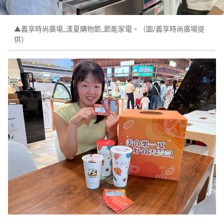
▲義享時尚廣場_漾夏購物節_節能家電。（圖/義享時尚廣場提
供）