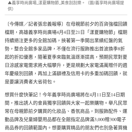
▲義享時尚廣場_漾夏購物節_美食刮刮樂。（圖/義享時尚廣場提
供）
〔今傳媒／記者張忠義報導〕在母親節前夕的百貨強檔回饋
檔期，高雄義享時尚廣場4月4日至21日「漾夏購物節」檔期
持續挹注更多的全館加碼，挾著第一季開出業績紅盤的氣
勢，整合全館多家品牌，不僅在流行服飾推出首波換季8折
起的折扣優惠，隨著夏季來臨氣溫逐漸提高，預期民眾對夏
日涼感家電需求將大幅攀升，更是規劃大家電滿萬贈仟的週
年慶級別回饋，再加上滿額禮及信用卡的多重加碼回饋，就
是要讓消費者大省荷包。
想買什麼快筆記！今年義享時尚廣場將在4月11日至14日期
間，推出誘人的會員獨享回饋與大家一起樂購物。舉凡民眾
常在母親節前夕購買的化妝品、香氛商品，到服飾配件、運
動品牌及兒童婦嬰用品都在全館指定品牌滿3,000贈300電子
商品券的回饋範圍內。想要購買精品的朋友們也別急著買機