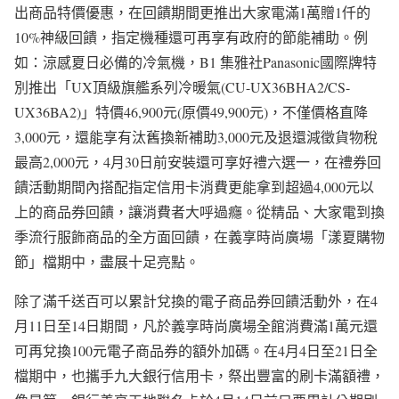
出商品特價優惠，在回饋期間更推出大家電滿1萬贈1仟的
10%神級回饋，指定機種還可再享有政府的節能補助。例
如：涼感夏日必備的冷氣機，B1 集雅社Panasonic國際牌特
別推出「UX頂級旗艦系列冷暖氣(CU-UX36BHA2/CS-
UX36BA2)」特價46,900元(原價49,900元)，不僅價格直降
3,000元，還能享有汰舊換新補助3,000元及退還減徵貨物稅
最高2,000元，4月30日前安裝還可享好禮六選一，在禮券回
饋活動期間內搭配指定信用卡消費更能拿到超過4,000元以
上的商品券回饋，讓消費者大呼過癮。從精品、大家電到換
季流行服飾商品的全方面回饋，在義享時尚廣場「漾夏購物
節」檔期中，盡展十足亮點。
除了滿千送百可以累計兌換的電子商品券回饋活動外，在4
月11日至14日期間，凡於義享時尚廣場全館消費滿1萬元還
可再兌換100元電子商品券的額外加碼。在4月4日至21日全
檔期中，也攜手九大銀行信用卡，祭出豐富的刷卡滿額禮，