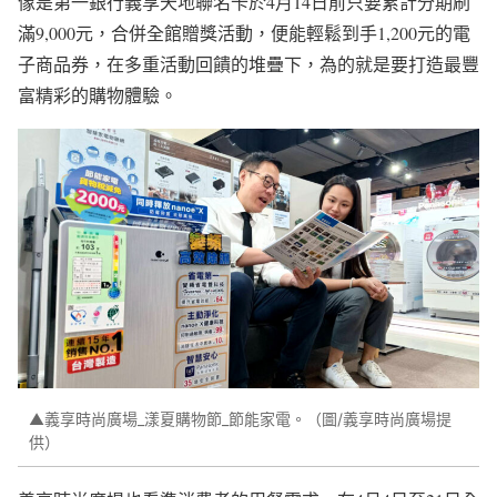
像是第一銀行義享天地聯名卡於4月14日前只要累計分期刷
滿9,000元，合併全館贈獎活動，便能輕鬆到手1,200元的電
子商品券，在多重活動回饋的堆疊下，為的就是要打造最豐
富精彩的購物體驗。
▲義享時尚廣場_漾夏購物節_節能家電。（圖/義享時尚廣場提
供）