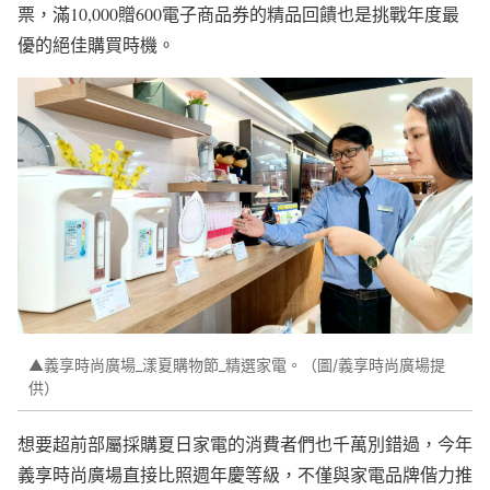
票，滿10,000贈600電子商品券的精品回饋也是挑戰年度最
優的絕佳購買時機。
▲義享時尚廣場_漾夏購物節_精選家電。（圖/義享時尚廣場提
供）
想要超前部屬採購夏日家電的消費者們也千萬別錯過，今年
義享時尚廣場直接比照週年慶等級，不僅與家電品牌偕力推