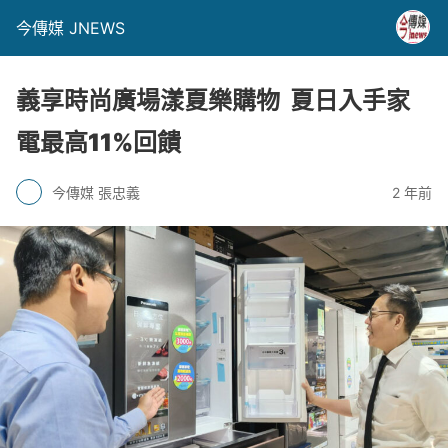
今傳媒 JNEWS
義享時尚廣場漾夏樂購物 夏日入手家
電最高11%回饋
今傳媒 張忠義
2 年前