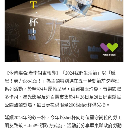
【今傳媒/記者李祖東報導】「2024我們生活節」以「感
恩！勞力(lóo-la̍t)！」為主題特別選在五一勞動節前夕辦理
系列活動，於精彩4月壓軸呈現，由鐵獅玉玲瓏、音樂節眾
多卡司、星光影展及近百攤市集於4月26日至28日屏東縣民
公園熱鬧登場，每日更提供限量200組shot杯供兌換。
延續2023年的敬一杯，今年以shot杯向每位堅守崗位的勞工
朋友致敬。shot杯領取方式為，活動前分享屏東縣政府勞動